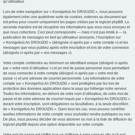
qu’utilisateur.
Lors de votre navigation sur « Korvigelloù An DROUIZIG », nous pouvons
également créer une quatrième sorte de cookies, externes au document qui
est prévu pour couvrir uniquement les pages créées par le logiciel phpBB. La
seconde manière est de récupérer les informations que vous nous envoyez et
que nous collectons. Ceci peut correspondre — mais n’est pas limité à — la
publication de messages en tant qu’utilisateur anonyme, l’inscription sur
« Korvigelloù An DROUIZIG » (désignée ci-après par « votre compte ») et les
messages que vous publiez après votre inscription et lors de votre connexion
(désignés ci-après par « vos messages »).
Votre compte contiendra au minimum un identifiant unique (désigné ci-après
par « votre nom d’utilisateur ») et un mot de passe personnel vous permettant
de vous connecter à votre compte (désigné ci-après par « votre mot de
passe ») et une adresse de courriel personnelle. Les informations de votre
compte sur « Korvigelloù An DROUIZIG » sont protégées par les lois de
protection des données applicables dans le pays qui héberge notre serveur.
Toutes les informations, en-dehors de votre nom d’utilisateur, de votre mot de
passe et de votre adresse de courriel requis par « Korvigelloù An DROUIZIG »
durant votre inscription, sont obligatoires ou facultatives, à la seule discrétion
de « Korvigelloù An DROUIZIG ». Dans tous les cas, vous pouvez contrôler
quelles informations de votre compte vous souhaitez rendre publiques ou non.
De plus, vous pouvez décider de vous abonner ou non à la liste de diffusion du
logiciel phpBB depuis une option disponible sur votre compte.
Votre mot de passe est chiffré (par un chiffrage à sens unique) afin qu’il soit