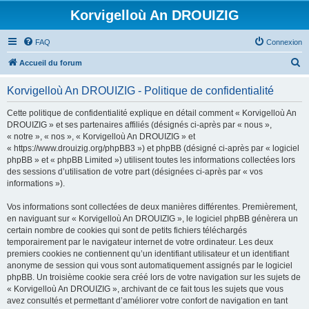
Korvigelloù An DROUIZIG
FAQ
Connexion
R
Accueil du forum
e
Korvigelloù An DROUIZIG - Politique de confidentialité
c
h
Cette politique de confidentialité explique en détail comment « Korvigelloù An
DROUIZIG » et ses partenaires affiliés (désignés ci-après par « nous »,
e
« notre », « nos », « Korvigelloù An DROUIZIG » et
r
« https://www.drouizig.org/phpBB3 ») et phpBB (désigné ci-après par « logiciel
phpBB » et « phpBB Limited ») utilisent toutes les informations collectées lors
c
des sessions d’utilisation de votre part (désignées ci-après par « vos
h
informations »).
e
Vos informations sont collectées de deux manières différentes. Premièrement,
r
en naviguant sur « Korvigelloù An DROUIZIG », le logiciel phpBB génèrera un
certain nombre de cookies qui sont de petits fichiers téléchargés
temporairement par le navigateur internet de votre ordinateur. Les deux
premiers cookies ne contiennent qu’un identifiant utilisateur et un identifiant
anonyme de session qui vous sont automatiquement assignés par le logiciel
phpBB. Un troisième cookie sera créé lors de votre navigation sur les sujets de
« Korvigelloù An DROUIZIG », archivant de ce fait tous les sujets que vous
avez consultés et permettant d’améliorer votre confort de navigation en tant