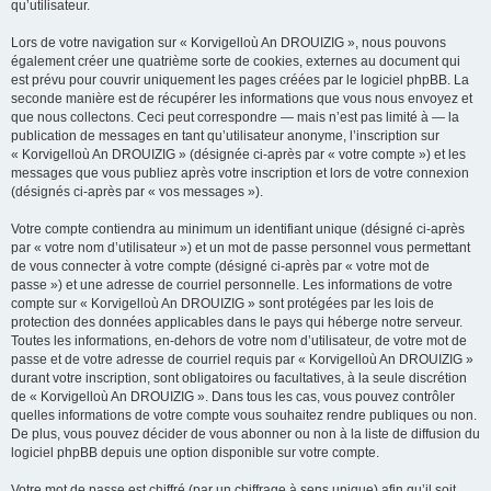
qu’utilisateur.
Lors de votre navigation sur « Korvigelloù An DROUIZIG », nous pouvons
également créer une quatrième sorte de cookies, externes au document qui
est prévu pour couvrir uniquement les pages créées par le logiciel phpBB. La
seconde manière est de récupérer les informations que vous nous envoyez et
que nous collectons. Ceci peut correspondre — mais n’est pas limité à — la
publication de messages en tant qu’utilisateur anonyme, l’inscription sur
« Korvigelloù An DROUIZIG » (désignée ci-après par « votre compte ») et les
messages que vous publiez après votre inscription et lors de votre connexion
(désignés ci-après par « vos messages »).
Votre compte contiendra au minimum un identifiant unique (désigné ci-après
par « votre nom d’utilisateur ») et un mot de passe personnel vous permettant
de vous connecter à votre compte (désigné ci-après par « votre mot de
passe ») et une adresse de courriel personnelle. Les informations de votre
compte sur « Korvigelloù An DROUIZIG » sont protégées par les lois de
protection des données applicables dans le pays qui héberge notre serveur.
Toutes les informations, en-dehors de votre nom d’utilisateur, de votre mot de
passe et de votre adresse de courriel requis par « Korvigelloù An DROUIZIG »
durant votre inscription, sont obligatoires ou facultatives, à la seule discrétion
de « Korvigelloù An DROUIZIG ». Dans tous les cas, vous pouvez contrôler
quelles informations de votre compte vous souhaitez rendre publiques ou non.
De plus, vous pouvez décider de vous abonner ou non à la liste de diffusion du
logiciel phpBB depuis une option disponible sur votre compte.
Votre mot de passe est chiffré (par un chiffrage à sens unique) afin qu’il soit