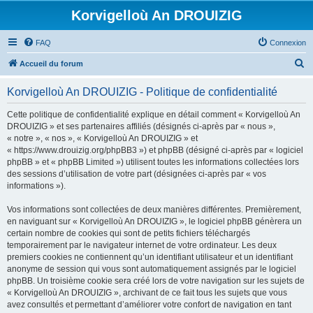
Korvigelloù An DROUIZIG
FAQ
Connexion
R
Accueil du forum
e
Korvigelloù An DROUIZIG - Politique de confidentialité
c
h
Cette politique de confidentialité explique en détail comment « Korvigelloù An
DROUIZIG » et ses partenaires affiliés (désignés ci-après par « nous »,
e
« notre », « nos », « Korvigelloù An DROUIZIG » et
r
« https://www.drouizig.org/phpBB3 ») et phpBB (désigné ci-après par « logiciel
phpBB » et « phpBB Limited ») utilisent toutes les informations collectées lors
c
des sessions d’utilisation de votre part (désignées ci-après par « vos
h
informations »).
e
Vos informations sont collectées de deux manières différentes. Premièrement,
r
en naviguant sur « Korvigelloù An DROUIZIG », le logiciel phpBB génèrera un
certain nombre de cookies qui sont de petits fichiers téléchargés
temporairement par le navigateur internet de votre ordinateur. Les deux
premiers cookies ne contiennent qu’un identifiant utilisateur et un identifiant
anonyme de session qui vous sont automatiquement assignés par le logiciel
phpBB. Un troisième cookie sera créé lors de votre navigation sur les sujets de
« Korvigelloù An DROUIZIG », archivant de ce fait tous les sujets que vous
avez consultés et permettant d’améliorer votre confort de navigation en tant