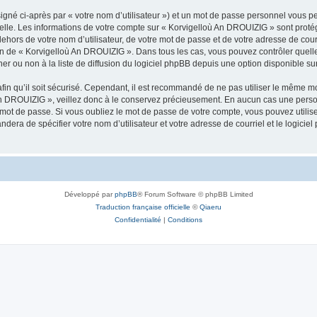
igné ci-après par « votre nom d’utilisateur ») et un mot de passe personnel vous p
nelle. Les informations de votre compte sur « Korvigelloù An DROUIZIG » sont proté
dehors de votre nom d’utilisateur, de votre mot de passe et de votre adresse de cou
rétion de « Korvigelloù An DROUIZIG ». Dans tous les cas, vous pouvez contrôler que
 ou non à la liste de diffusion du logiciel phpBB depuis une option disponible su
afin qu’il soit sécurisé. Cependant, il est recommandé de ne pas utiliser le même mot
An DROUIZIG », veillez donc à le conservez précieusement. En aucun cas une perso
 mot de passe. Si vous oubliez le mot de passe de votre compte, vous pouvez utilis
andera de spécifier votre nom d’utilisateur et votre adresse de courriel et le logi
Développé par
phpBB
® Forum Software © phpBB Limited
Traduction française officielle
©
Qiaeru
Confidentialité
|
Conditions