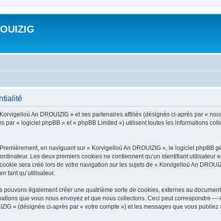
ROUIZIG
tialité
 Korvigelloù An DROUIZIG » et ses partenaires affiliés (désignés ci-après par « nou
par « logiciel phpBB » et « phpBB Limited ») utilisent toutes les informations colle
 Premièrement, en naviguant sur « Korvigelloù An DROUIZIG », le logiciel phpBB gén
ordinateur. Les deux premiers cookies ne contiennent qu’un identifiant utilisateur 
okie sera créé lors de votre navigation sur les sujets de « Korvigelloù An DROUIZI
n tant qu’utilisateur.
us pouvons également créer une quatrième sorte de cookies, externes au document 
mations que vous nous envoyez et que nous collectons. Ceci peut correspondre — m
IZIG » (désignée ci-après par « votre compte ») et les messages que vous publiez ap