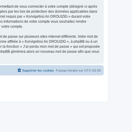
ermettant de vous connecter à votre compte (désigné ci-après
gées par les lois de protection des données applicables dans
rriel requis par « Korvigelloù An DROUIZIG » durant votre
lles informations de votre compte vous souhaitez rendre
r votre compte.
 de passe sur plusieurs sites internet différents. Votre mot de
nne affiliée à « Korvigelloù An DROUIZIG », à phpBB ou à un
er la fonction « J’ai perdu mon mot de passe » qui est proposée
ciel phpBB générera alors un nouveau mot de passe afin que vous
Supprimer les cookies
Fuseau horaire sur
UTC+01:00