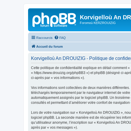
Korvigelloù An D
Foromoù KERZROUIZIG
Raccourcis
FAQ
Accueil du forum
Korvigelloù An DROUIZIG - Politique de confiden
Cette politique de confidentialité explique en détail comment «
« https://www.drouizig.org/phpBB3 ») et phpBB (désigné ci-après 
ci-après par « vos informations »).
Vos informations sont collectées de deux manières différentes.
téléchargés temporairement par le navigateur internet de votre 
automatiquement assignés par le logiciel phpBB. Un troisième co
consultés et permettant d’améliorer votre confort de navigation e
Lors de votre navigation sur « Korvigelloù An DROUIZIG », no
logiciel phpBB. La seconde manière est de récupérer les infor
qu’utilisateur anonyme, l’inscription sur « Korvigelloù An DROU
après par « vos messages »).