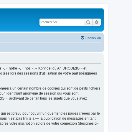
Rechercher
Recherche avancé
Connexion
s », « notre », « nos », « Korvigelloù An DROUIZIG » et
ctées lors des sessions d’utilisation de votre part (désignées
èrera un certain nombre de cookies qui sont de petits fichiers
et un identifiant anonyme de session qui vous sont
G », archivant de ce fait tous les sujets que vous avez
qui est prévu pour couvrir uniquement les pages créées par le
ais n’est pas limité à — la publication de messages en tant
rès votre inscription et lors de votre connexion (désignés ci-