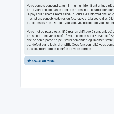
Votre compte contiendra au minimum un identifiant unique (dés
par « votre mot de passe ») et une adresse de courriel person
le pays qui héberge notre serveur. Toutes les informations, en-
inscription, sont obligatoires ou facultatives, à la seule disc
publiques ou non. De plus, vous pouvez décider de vous abonner
Votre mot de passe est chiffré (par un chiffrage à sens unique) 
passe est le moyen d’accès à votre compte sur « Korvigelloù 
site de tierce partie ne peut vous demander légitimement votre
par défaut sur le logiciel phpBB. Cette fonctionnalité vous dem
puissiez reprendre le contrôle de votre compte.
Accueil du forum