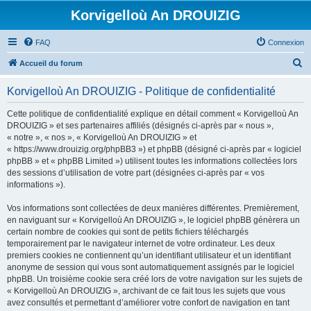
Korvigelloù An DROUIZIG
FAQ
Connexion
R
Accueil du forum
e
Korvigelloù An DROUIZIG - Politique de confidentialité
c
h
Cette politique de confidentialité explique en détail comment « Korvigelloù An
DROUIZIG » et ses partenaires affiliés (désignés ci-après par « nous »,
e
« notre », « nos », « Korvigelloù An DROUIZIG » et
r
« https://www.drouizig.org/phpBB3 ») et phpBB (désigné ci-après par « logiciel
phpBB » et « phpBB Limited ») utilisent toutes les informations collectées lors
c
des sessions d’utilisation de votre part (désignées ci-après par « vos
h
informations »).
e
Vos informations sont collectées de deux manières différentes. Premièrement,
r
en naviguant sur « Korvigelloù An DROUIZIG », le logiciel phpBB génèrera un
certain nombre de cookies qui sont de petits fichiers téléchargés
temporairement par le navigateur internet de votre ordinateur. Les deux
premiers cookies ne contiennent qu’un identifiant utilisateur et un identifiant
anonyme de session qui vous sont automatiquement assignés par le logiciel
phpBB. Un troisième cookie sera créé lors de votre navigation sur les sujets de
« Korvigelloù An DROUIZIG », archivant de ce fait tous les sujets que vous
avez consultés et permettant d’améliorer votre confort de navigation en tant