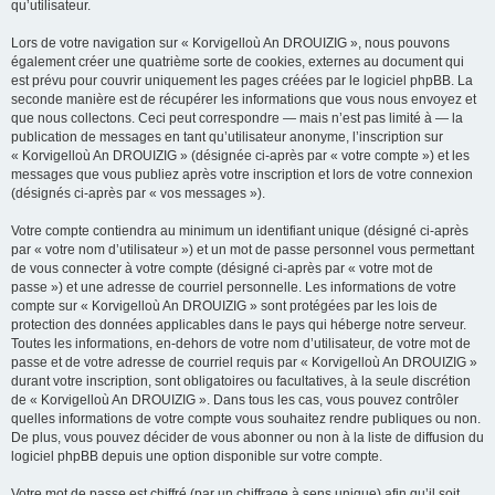
qu’utilisateur.
Lors de votre navigation sur « Korvigelloù An DROUIZIG », nous pouvons
également créer une quatrième sorte de cookies, externes au document qui
est prévu pour couvrir uniquement les pages créées par le logiciel phpBB. La
seconde manière est de récupérer les informations que vous nous envoyez et
que nous collectons. Ceci peut correspondre — mais n’est pas limité à — la
publication de messages en tant qu’utilisateur anonyme, l’inscription sur
« Korvigelloù An DROUIZIG » (désignée ci-après par « votre compte ») et les
messages que vous publiez après votre inscription et lors de votre connexion
(désignés ci-après par « vos messages »).
Votre compte contiendra au minimum un identifiant unique (désigné ci-après
par « votre nom d’utilisateur ») et un mot de passe personnel vous permettant
de vous connecter à votre compte (désigné ci-après par « votre mot de
passe ») et une adresse de courriel personnelle. Les informations de votre
compte sur « Korvigelloù An DROUIZIG » sont protégées par les lois de
protection des données applicables dans le pays qui héberge notre serveur.
Toutes les informations, en-dehors de votre nom d’utilisateur, de votre mot de
passe et de votre adresse de courriel requis par « Korvigelloù An DROUIZIG »
durant votre inscription, sont obligatoires ou facultatives, à la seule discrétion
de « Korvigelloù An DROUIZIG ». Dans tous les cas, vous pouvez contrôler
quelles informations de votre compte vous souhaitez rendre publiques ou non.
De plus, vous pouvez décider de vous abonner ou non à la liste de diffusion du
logiciel phpBB depuis une option disponible sur votre compte.
Votre mot de passe est chiffré (par un chiffrage à sens unique) afin qu’il soit