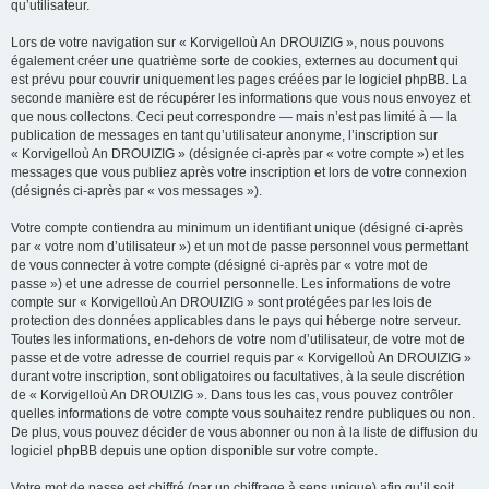
qu’utilisateur.
Lors de votre navigation sur « Korvigelloù An DROUIZIG », nous pouvons
également créer une quatrième sorte de cookies, externes au document qui
est prévu pour couvrir uniquement les pages créées par le logiciel phpBB. La
seconde manière est de récupérer les informations que vous nous envoyez et
que nous collectons. Ceci peut correspondre — mais n’est pas limité à — la
publication de messages en tant qu’utilisateur anonyme, l’inscription sur
« Korvigelloù An DROUIZIG » (désignée ci-après par « votre compte ») et les
messages que vous publiez après votre inscription et lors de votre connexion
(désignés ci-après par « vos messages »).
Votre compte contiendra au minimum un identifiant unique (désigné ci-après
par « votre nom d’utilisateur ») et un mot de passe personnel vous permettant
de vous connecter à votre compte (désigné ci-après par « votre mot de
passe ») et une adresse de courriel personnelle. Les informations de votre
compte sur « Korvigelloù An DROUIZIG » sont protégées par les lois de
protection des données applicables dans le pays qui héberge notre serveur.
Toutes les informations, en-dehors de votre nom d’utilisateur, de votre mot de
passe et de votre adresse de courriel requis par « Korvigelloù An DROUIZIG »
durant votre inscription, sont obligatoires ou facultatives, à la seule discrétion
de « Korvigelloù An DROUIZIG ». Dans tous les cas, vous pouvez contrôler
quelles informations de votre compte vous souhaitez rendre publiques ou non.
De plus, vous pouvez décider de vous abonner ou non à la liste de diffusion du
logiciel phpBB depuis une option disponible sur votre compte.
Votre mot de passe est chiffré (par un chiffrage à sens unique) afin qu’il soit