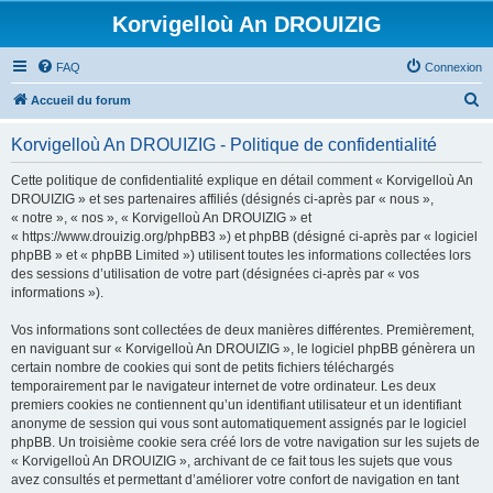
Korvigelloù An DROUIZIG
FAQ
Connexion
R
Accueil du forum
e
Korvigelloù An DROUIZIG - Politique de confidentialité
c
h
Cette politique de confidentialité explique en détail comment « Korvigelloù An
DROUIZIG » et ses partenaires affiliés (désignés ci-après par « nous »,
e
« notre », « nos », « Korvigelloù An DROUIZIG » et
r
« https://www.drouizig.org/phpBB3 ») et phpBB (désigné ci-après par « logiciel
phpBB » et « phpBB Limited ») utilisent toutes les informations collectées lors
c
des sessions d’utilisation de votre part (désignées ci-après par « vos
h
informations »).
e
Vos informations sont collectées de deux manières différentes. Premièrement,
r
en naviguant sur « Korvigelloù An DROUIZIG », le logiciel phpBB génèrera un
certain nombre de cookies qui sont de petits fichiers téléchargés
temporairement par le navigateur internet de votre ordinateur. Les deux
premiers cookies ne contiennent qu’un identifiant utilisateur et un identifiant
anonyme de session qui vous sont automatiquement assignés par le logiciel
phpBB. Un troisième cookie sera créé lors de votre navigation sur les sujets de
« Korvigelloù An DROUIZIG », archivant de ce fait tous les sujets que vous
avez consultés et permettant d’améliorer votre confort de navigation en tant