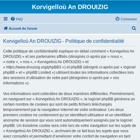
Korvigelloù An DROUIZIG
FAQ
Connexion
R
Accueil du forum
e
Korvigelloù An DROUIZIG - Politique de confidentialité
c
h
Cette politique de confidentialité explique en détail comment « Korvigelloù An
DROUIZIG » et ses partenaires affiliés (désignés ci-après par « nous »,
e
« notre », « nos », « Korvigelloù An DROUIZIG » et
r
« https://www.drouizig.org/phpBB3 ») et phpBB (désigné ci-après par « logiciel
phpBB » et « phpBB Limited ») utilisent toutes les informations collectées lors
c
des sessions d’utilisation de votre part (désignées ci-après par « vos
h
informations »).
e
Vos informations sont collectées de deux manières différentes. Premièrement,
r
en naviguant sur « Korvigelloù An DROUIZIG », le logiciel phpBB génèrera un
certain nombre de cookies qui sont de petits fichiers téléchargés
temporairement par le navigateur internet de votre ordinateur. Les deux
premiers cookies ne contiennent qu’un identifiant utilisateur et un identifiant
anonyme de session qui vous sont automatiquement assignés par le logiciel
phpBB. Un troisième cookie sera créé lors de votre navigation sur les sujets de
« Korvigelloù An DROUIZIG », archivant de ce fait tous les sujets que vous
avez consultés et permettant d’améliorer votre confort de navigation en tant