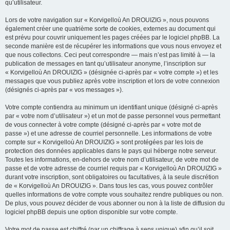
qu’utilisateur.
Lors de votre navigation sur « Korvigelloù An DROUIZIG », nous pouvons
également créer une quatrième sorte de cookies, externes au document qui
est prévu pour couvrir uniquement les pages créées par le logiciel phpBB. La
seconde manière est de récupérer les informations que vous nous envoyez et
que nous collectons. Ceci peut correspondre — mais n’est pas limité à — la
publication de messages en tant qu’utilisateur anonyme, l’inscription sur
« Korvigelloù An DROUIZIG » (désignée ci-après par « votre compte ») et les
messages que vous publiez après votre inscription et lors de votre connexion
(désignés ci-après par « vos messages »).
Votre compte contiendra au minimum un identifiant unique (désigné ci-après
par « votre nom d’utilisateur ») et un mot de passe personnel vous permettant
de vous connecter à votre compte (désigné ci-après par « votre mot de
passe ») et une adresse de courriel personnelle. Les informations de votre
compte sur « Korvigelloù An DROUIZIG » sont protégées par les lois de
protection des données applicables dans le pays qui héberge notre serveur.
Toutes les informations, en-dehors de votre nom d’utilisateur, de votre mot de
passe et de votre adresse de courriel requis par « Korvigelloù An DROUIZIG »
durant votre inscription, sont obligatoires ou facultatives, à la seule discrétion
de « Korvigelloù An DROUIZIG ». Dans tous les cas, vous pouvez contrôler
quelles informations de votre compte vous souhaitez rendre publiques ou non.
De plus, vous pouvez décider de vous abonner ou non à la liste de diffusion du
logiciel phpBB depuis une option disponible sur votre compte.
Votre mot de passe est chiffré (par un chiffrage à sens unique) afin qu’il soit