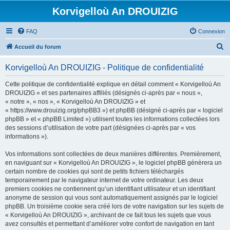
Korvigelloù An DROUIZIG
FAQ
Connexion
R
Accueil du forum
e
Korvigelloù An DROUIZIG - Politique de confidentialité
c
h
Cette politique de confidentialité explique en détail comment « Korvigelloù An
DROUIZIG » et ses partenaires affiliés (désignés ci-après par « nous »,
e
« notre », « nos », « Korvigelloù An DROUIZIG » et
r
« https://www.drouizig.org/phpBB3 ») et phpBB (désigné ci-après par « logiciel
phpBB » et « phpBB Limited ») utilisent toutes les informations collectées lors
c
des sessions d’utilisation de votre part (désignées ci-après par « vos
h
informations »).
e
Vos informations sont collectées de deux manières différentes. Premièrement,
r
en naviguant sur « Korvigelloù An DROUIZIG », le logiciel phpBB génèrera un
certain nombre de cookies qui sont de petits fichiers téléchargés
temporairement par le navigateur internet de votre ordinateur. Les deux
premiers cookies ne contiennent qu’un identifiant utilisateur et un identifiant
anonyme de session qui vous sont automatiquement assignés par le logiciel
phpBB. Un troisième cookie sera créé lors de votre navigation sur les sujets de
« Korvigelloù An DROUIZIG », archivant de ce fait tous les sujets que vous
avez consultés et permettant d’améliorer votre confort de navigation en tant