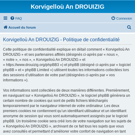
Korvigelloù An DROUIZIG
FAQ
Connexion
R
Accueil du forum
e
Korvigelloù An DROUIZIG - Politique de confidentialité
c
h
Cette politique de confidentialité explique en détail comment « Korvigelloù An
DROUIZIG » et ses partenaires affiliés (désignés ci-après par « nous »,
e
« notre », « nos », « Korvigelloù An DROUIZIG » et
r
« https://www.drouizig.org/phpBB3 ») et phpBB (désigné ci-après par « logiciel
phpBB » et « phpBB Limited ») utilisent toutes les informations collectées lors
c
des sessions d’utilisation de votre part (désignées ci-après par « vos
h
informations »).
e
Vos informations sont collectées de deux manières différentes. Premièrement,
r
en naviguant sur « Korvigelloù An DROUIZIG », le logiciel phpBB génèrera un
certain nombre de cookies qui sont de petits fichiers téléchargés
temporairement par le navigateur internet de votre ordinateur. Les deux
premiers cookies ne contiennent qu’un identifiant utilisateur et un identifiant
anonyme de session qui vous sont automatiquement assignés par le logiciel
phpBB. Un troisième cookie sera créé lors de votre navigation sur les sujets de
« Korvigelloù An DROUIZIG », archivant de ce fait tous les sujets que vous
avez consultés et permettant d’améliorer votre confort de navigation en tant