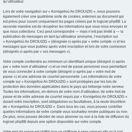
qu’utilisateur.
Lors de votre navigation sur « Korvigelloù An DROUIZIG », nous pouvons
également créer une quatrième sorte de cookies, externes au document qui
est prévu pour couvrir uniquement les pages créées par le logiciel phpBB. La
seconde manière est de récupérer les informations que vous nous envoyez et
que nous collectons. Ceci peut correspondre — mais n’est pas limité à — la
publication de messages en tant qu’utilisateur anonyme, l’inscription sur
« Korvigelloù An DROUIZIG » (désignée ci-après par « votre compte ») et les
messages que vous publiez après votre inscription et lors de votre connexion
(désignés ci-après par « vos messages »).
Votre compte contiendra au minimum un identifiant unique (désigné ci-après
par « votre nom d’utilisateur ») et un mot de passe personnel vous permettant
de vous connecter à votre compte (désigné ci-après par « votre mot de
passe ») et une adresse de courriel personnelle. Les informations de votre
compte sur « Korvigelloù An DROUIZIG » sont protégées par les lois de
protection des données applicables dans le pays qui héberge notre serveur.
Toutes les informations, en-dehors de votre nom d’utilisateur, de votre mot de
passe et de votre adresse de courriel requis par « Korvigelloù An DROUIZIG »
durant votre inscription, sont obligatoires ou facultatives, à la seule discrétion
de « Korvigelloù An DROUIZIG ». Dans tous les cas, vous pouvez contrôler
quelles informations de votre compte vous souhaitez rendre publiques ou non.
De plus, vous pouvez décider de vous abonner ou non à la liste de diffusion du
logiciel phpBB depuis une option disponible sur votre compte.
Votre mot de passe est chiffré (par un chiffrage à sens unique) afin qu’il soit