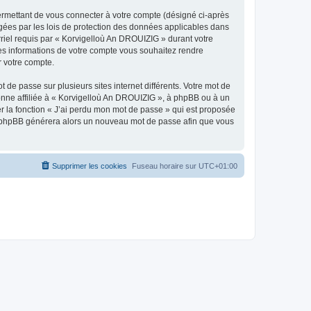
ermettant de vous connecter à votre compte (désigné ci-après
gées par les lois de protection des données applicables dans
rriel requis par « Korvigelloù An DROUIZIG » durant votre
lles informations de votre compte vous souhaitez rendre
r votre compte.
 de passe sur plusieurs sites internet différents. Votre mot de
nne affiliée à « Korvigelloù An DROUIZIG », à phpBB ou à un
er la fonction « J’ai perdu mon mot de passe » qui est proposée
ciel phpBB générera alors un nouveau mot de passe afin que vous
Supprimer les cookies
Fuseau horaire sur
UTC+01:00