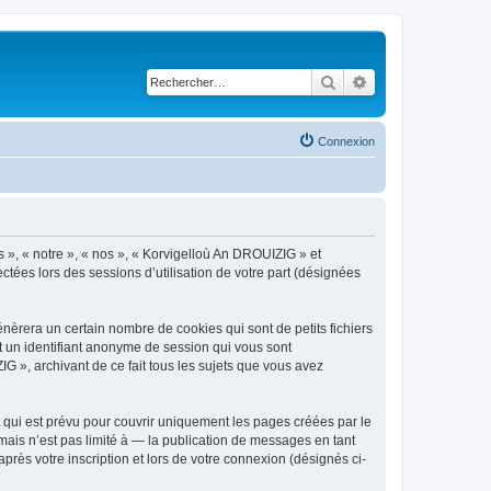
Rechercher
Recherche avancé
Connexion
s », « notre », « nos », « Korvigelloù An DROUIZIG » et
ctées lors des sessions d’utilisation de votre part (désignées
èrera un certain nombre de cookies qui sont de petits fichiers
et un identifiant anonyme de session qui vous sont
G », archivant de ce fait tous les sujets que vous avez
qui est prévu pour couvrir uniquement les pages créées par le
ais n’est pas limité à — la publication de messages en tant
rès votre inscription et lors de votre connexion (désignés ci-