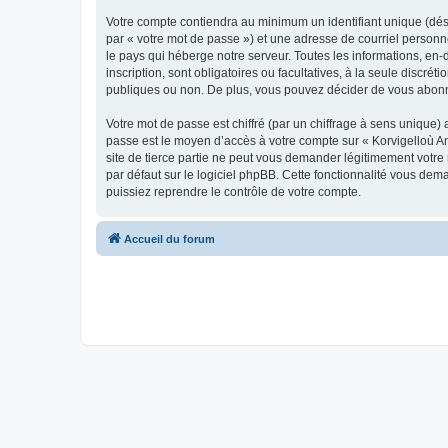
Votre compte contiendra au minimum un identifiant unique (dés
par « votre mot de passe ») et une adresse de courriel person
le pays qui héberge notre serveur. Toutes les informations, en-
inscription, sont obligatoires ou facultatives, à la seule disc
publiques ou non. De plus, vous pouvez décider de vous abonner
Votre mot de passe est chiffré (par un chiffrage à sens unique) 
passe est le moyen d’accès à votre compte sur « Korvigelloù 
site de tierce partie ne peut vous demander légitimement votre
par défaut sur le logiciel phpBB. Cette fonctionnalité vous dem
puissiez reprendre le contrôle de votre compte.
Accueil du forum