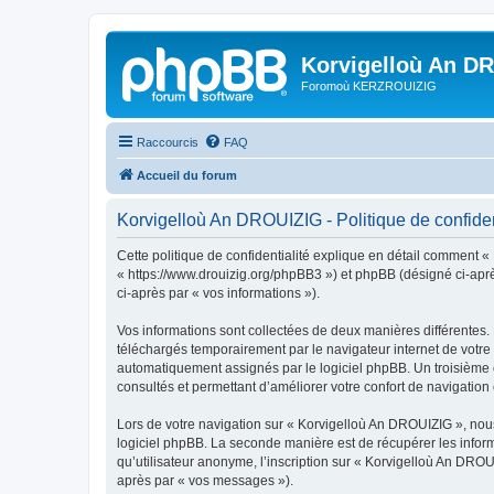
Korvigelloù An D
Foromoù KERZROUIZIG
Raccourcis
FAQ
Accueil du forum
Korvigelloù An DROUIZIG - Politique de confiden
Cette politique de confidentialité explique en détail comment «
« https://www.drouizig.org/phpBB3 ») et phpBB (désigné ci-après 
ci-après par « vos informations »).
Vos informations sont collectées de deux manières différentes.
téléchargés temporairement par le navigateur internet de votre 
automatiquement assignés par le logiciel phpBB. Un troisième co
consultés et permettant d’améliorer votre confort de navigation e
Lors de votre navigation sur « Korvigelloù An DROUIZIG », no
logiciel phpBB. La seconde manière est de récupérer les infor
qu’utilisateur anonyme, l’inscription sur « Korvigelloù An DROU
après par « vos messages »).