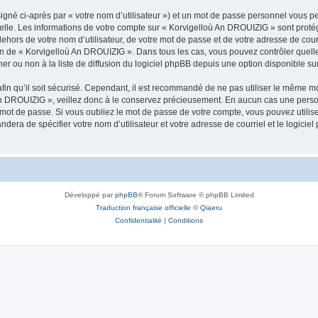
igné ci-après par « votre nom d’utilisateur ») et un mot de passe personnel vous p
nelle. Les informations de votre compte sur « Korvigelloù An DROUIZIG » sont proté
dehors de votre nom d’utilisateur, de votre mot de passe et de votre adresse de cou
rétion de « Korvigelloù An DROUIZIG ». Dans tous les cas, vous pouvez contrôler que
 ou non à la liste de diffusion du logiciel phpBB depuis une option disponible su
afin qu’il soit sécurisé. Cependant, il est recommandé de ne pas utiliser le même mot
An DROUIZIG », veillez donc à le conservez précieusement. En aucun cas une perso
 mot de passe. Si vous oubliez le mot de passe de votre compte, vous pouvez utilis
andera de spécifier votre nom d’utilisateur et votre adresse de courriel et le logi
Développé par
phpBB
® Forum Software © phpBB Limited
Traduction française officielle
©
Qiaeru
Confidentialité
|
Conditions