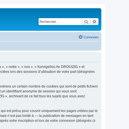
Rechercher
Recherche avancé
Connexion
s », « notre », « nos », « Korvigelloù An DROUIZIG » et
ctées lors des sessions d’utilisation de votre part (désignées
èrera un certain nombre de cookies qui sont de petits fichiers
et un identifiant anonyme de session qui vous sont
G », archivant de ce fait tous les sujets que vous avez
qui est prévu pour couvrir uniquement les pages créées par le
ais n’est pas limité à — la publication de messages en tant
rès votre inscription et lors de votre connexion (désignés ci-