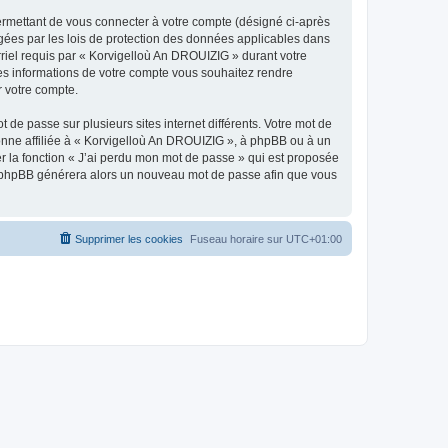
ermettant de vous connecter à votre compte (désigné ci-après
gées par les lois de protection des données applicables dans
rriel requis par « Korvigelloù An DROUIZIG » durant votre
lles informations de votre compte vous souhaitez rendre
r votre compte.
 de passe sur plusieurs sites internet différents. Votre mot de
nne affiliée à « Korvigelloù An DROUIZIG », à phpBB ou à un
er la fonction « J’ai perdu mon mot de passe » qui est proposée
ciel phpBB générera alors un nouveau mot de passe afin que vous
Supprimer les cookies
Fuseau horaire sur
UTC+01:00