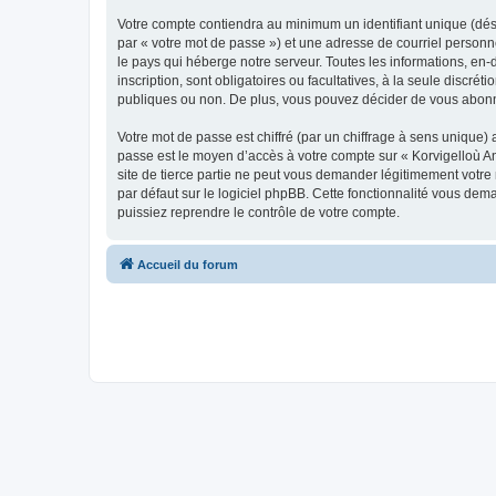
Votre compte contiendra au minimum un identifiant unique (dés
par « votre mot de passe ») et une adresse de courriel person
le pays qui héberge notre serveur. Toutes les informations, en-
inscription, sont obligatoires ou facultatives, à la seule disc
publiques ou non. De plus, vous pouvez décider de vous abonner
Votre mot de passe est chiffré (par un chiffrage à sens unique) 
passe est le moyen d’accès à votre compte sur « Korvigelloù 
site de tierce partie ne peut vous demander légitimement votre
par défaut sur le logiciel phpBB. Cette fonctionnalité vous dem
puissiez reprendre le contrôle de votre compte.
Accueil du forum