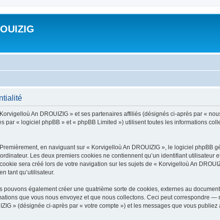
ROUIZIG
tialité
 Korvigelloù An DROUIZIG » et ses partenaires affiliés (désignés ci-après par « nou
par « logiciel phpBB » et « phpBB Limited ») utilisent toutes les informations colle
 Premièrement, en naviguant sur « Korvigelloù An DROUIZIG », le logiciel phpBB gén
ordinateur. Les deux premiers cookies ne contiennent qu’un identifiant utilisateur 
okie sera créé lors de votre navigation sur les sujets de « Korvigelloù An DROUIZI
n tant qu’utilisateur.
us pouvons également créer une quatrième sorte de cookies, externes au document 
mations que vous nous envoyez et que nous collectons. Ceci peut correspondre — m
IZIG » (désignée ci-après par « votre compte ») et les messages que vous publiez ap