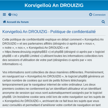
Korvigelloù An DROUIZIG
FAQ
Connexion
R
Accueil du forum
e
Korvigelloù An DROUIZIG - Politique de confidentialité
c
h
Cette politique de confidentialité explique en détail comment « Korvigelloù An
DROUIZIG » et ses partenaires affiliés (désignés ci-après par « nous »,
e
« notre », « nos », « Korvigelloù An DROUIZIG » et
r
« https://www.drouizig.org/phpBB3 ») et phpBB (désigné ci-après par « logiciel
phpBB » et « phpBB Limited ») utilisent toutes les informations collectées lors
c
des sessions d’utilisation de votre part (désignées ci-après par « vos
h
informations »).
e
Vos informations sont collectées de deux manières différentes. Premièrement,
r
en naviguant sur « Korvigelloù An DROUIZIG », le logiciel phpBB génèrera un
certain nombre de cookies qui sont de petits fichiers téléchargés
temporairement par le navigateur internet de votre ordinateur. Les deux
premiers cookies ne contiennent qu’un identifiant utilisateur et un identifiant
anonyme de session qui vous sont automatiquement assignés par le logiciel
phpBB. Un troisième cookie sera créé lors de votre navigation sur les sujets de
« Korvigelloù An DROUIZIG », archivant de ce fait tous les sujets que vous
avez consultés et permettant d’améliorer votre confort de navigation en tant