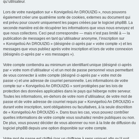
qu’utilisateur.
Lors de votre navigation sur « Korvigelloù An DROUIZIG », nous pouvons
également créer une quatrième sorte de cookies, externes au document qui
est prévu pour couvrir uniquement les pages créées par le logiciel phpBB. La
seconde manière est de récupérer les informations que vous nous envoyez et
que nous collectons. Ceci peut correspondre — mais n’est pas limité à — la
publication de messages en tant qu’utilisateur anonyme, l’inscription sur
« Korvigelloù An DROUIZIG » (désignée ci-après par « votre compte ») et les
messages que vous publiez après votre inscription et lors de votre connexion
(désignés ci-après par « vos messages »).
Votre compte contiendra au minimum un identifiant unique (désigné ci-après
par « votre nom d’utilisateur ») et un mot de passe personnel vous permettant
de vous connecter à votre compte (désigné ci-après par « votre mot de
passe ») et une adresse de courriel personnelle. Les informations de votre
compte sur « Korvigelloù An DROUIZIG » sont protégées par les lois de
protection des données applicables dans le pays qui héberge notre serveur.
Toutes les informations, en-dehors de votre nom d’utilisateur, de votre mot de
passe et de votre adresse de courriel requis par « Korvigelloù An DROUIZIG »
durant votre inscription, sont obligatoires ou facultatives, à la seule discrétion
de « Korvigelloù An DROUIZIG ». Dans tous les cas, vous pouvez contrôler
quelles informations de votre compte vous souhaitez rendre publiques ou non.
De plus, vous pouvez décider de vous abonner ou non à la liste de diffusion du
logiciel phpBB depuis une option disponible sur votre compte.
Votre mot de passe est chiffré (par un chiffrage à sens unique) afin qu’il soit