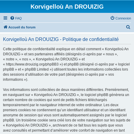
Korvigelloù An DROUIZIG
FAQ
Connexion
R
Accueil du forum
e
Korvigelloù An DROUIZIG - Politique de confidentialité
c
h
Cette politique de confidentialité explique en détail comment « Korvigelloù An
DROUIZIG » et ses partenaires affiliés (désignés ci-après par « nous »,
e
« notre », « nos », « Korvigelloù An DROUIZIG » et
r
« https://www.drouizig.org/phpBB3 ») et phpBB (désigné ci-après par « logiciel
phpBB » et « phpBB Limited ») utilisent toutes les informations collectées lors
c
des sessions d’utilisation de votre part (désignées ci-après par « vos
h
informations »).
e
Vos informations sont collectées de deux manières différentes. Premièrement,
r
en naviguant sur « Korvigelloù An DROUIZIG », le logiciel phpBB génèrera un
certain nombre de cookies qui sont de petits fichiers téléchargés
temporairement par le navigateur internet de votre ordinateur. Les deux
premiers cookies ne contiennent qu’un identifiant utilisateur et un identifiant
anonyme de session qui vous sont automatiquement assignés par le logiciel
phpBB. Un troisième cookie sera créé lors de votre navigation sur les sujets de
« Korvigelloù An DROUIZIG », archivant de ce fait tous les sujets que vous
avez consultés et permettant d’améliorer votre confort de navigation en tant