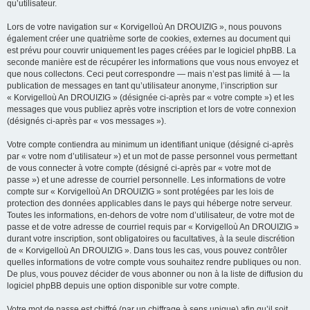
qu’utilisateur.
Lors de votre navigation sur « Korvigelloù An DROUIZIG », nous pouvons
également créer une quatrième sorte de cookies, externes au document qui
est prévu pour couvrir uniquement les pages créées par le logiciel phpBB. La
seconde manière est de récupérer les informations que vous nous envoyez et
que nous collectons. Ceci peut correspondre — mais n’est pas limité à — la
publication de messages en tant qu’utilisateur anonyme, l’inscription sur
« Korvigelloù An DROUIZIG » (désignée ci-après par « votre compte ») et les
messages que vous publiez après votre inscription et lors de votre connexion
(désignés ci-après par « vos messages »).
Votre compte contiendra au minimum un identifiant unique (désigné ci-après
par « votre nom d’utilisateur ») et un mot de passe personnel vous permettant
de vous connecter à votre compte (désigné ci-après par « votre mot de
passe ») et une adresse de courriel personnelle. Les informations de votre
compte sur « Korvigelloù An DROUIZIG » sont protégées par les lois de
protection des données applicables dans le pays qui héberge notre serveur.
Toutes les informations, en-dehors de votre nom d’utilisateur, de votre mot de
passe et de votre adresse de courriel requis par « Korvigelloù An DROUIZIG »
durant votre inscription, sont obligatoires ou facultatives, à la seule discrétion
de « Korvigelloù An DROUIZIG ». Dans tous les cas, vous pouvez contrôler
quelles informations de votre compte vous souhaitez rendre publiques ou non.
De plus, vous pouvez décider de vous abonner ou non à la liste de diffusion du
logiciel phpBB depuis une option disponible sur votre compte.
Votre mot de passe est chiffré (par un chiffrage à sens unique) afin qu’il soit