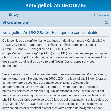
Korvigelloù An DROUIZIG
FAQ
Connexion
R
Accueil du forum
e
Korvigelloù An DROUIZIG - Politique de confidentialité
c
h
Cette politique de confidentialité explique en détail comment « Korvigelloù An
DROUIZIG » et ses partenaires affiliés (désignés ci-après par « nous »,
e
« notre », « nos », « Korvigelloù An DROUIZIG » et
r
« https://www.drouizig.org/phpBB3 ») et phpBB (désigné ci-après par « logiciel
phpBB » et « phpBB Limited ») utilisent toutes les informations collectées lors
c
des sessions d’utilisation de votre part (désignées ci-après par « vos
h
informations »).
e
Vos informations sont collectées de deux manières différentes. Premièrement,
r
en naviguant sur « Korvigelloù An DROUIZIG », le logiciel phpBB génèrera un
certain nombre de cookies qui sont de petits fichiers téléchargés
temporairement par le navigateur internet de votre ordinateur. Les deux
premiers cookies ne contiennent qu’un identifiant utilisateur et un identifiant
anonyme de session qui vous sont automatiquement assignés par le logiciel
phpBB. Un troisième cookie sera créé lors de votre navigation sur les sujets de
« Korvigelloù An DROUIZIG », archivant de ce fait tous les sujets que vous
avez consultés et permettant d’améliorer votre confort de navigation en tant