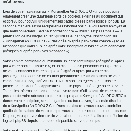
qu’utilisateur.
Lors de votre navigation sur « Korvigelloù An DROUIZIG », nous pouvons
également créer une quatrième sorte de cookies, externes au document qui
est prévu pour couvrir uniquement les pages créées par le logiciel phpBB. La
seconde manière est de récupérer les informations que vous nous envoyez et
que nous collectons. Ceci peut correspondre — mais n’est pas limité à — la
publication de messages en tant qu’utilisateur anonyme, l’inscription sur
« Korvigelloù An DROUIZIG » (désignée ci-après par « votre compte ») et les
messages que vous publiez après votre inscription et lors de votre connexion
(désignés ci-après par « vos messages »).
Votre compte contiendra au minimum un identifiant unique (désigné ci-après
par « votre nom d’utilisateur ») et un mot de passe personnel vous permettant
de vous connecter à votre compte (désigné ci-après par « votre mot de
passe ») et une adresse de courriel personnelle. Les informations de votre
compte sur « Korvigelloù An DROUIZIG » sont protégées par les lois de
protection des données applicables dans le pays qui héberge notre serveur.
Toutes les informations, en-dehors de votre nom d’utilisateur, de votre mot de
passe et de votre adresse de courriel requis par « Korvigelloù An DROUIZIG »
durant votre inscription, sont obligatoires ou facultatives, à la seule discrétion
de « Korvigelloù An DROUIZIG ». Dans tous les cas, vous pouvez contrôler
quelles informations de votre compte vous souhaitez rendre publiques ou non.
De plus, vous pouvez décider de vous abonner ou non à la liste de diffusion du
logiciel phpBB depuis une option disponible sur votre compte.
Votre mot de passe est chiffré (par un chiffrage à sens unique) afin qu’il soit