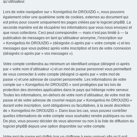
qu’utilisateur.
Lors de votre navigation sur « Korvigelloù An DROUIZIG », nous pouvons
également créer une quatrième sorte de cookies, externes au document qui
est prévu pour couvrir uniquement les pages créées par le logiciel phpBB. La
seconde manière est de récupérer les informations que vous nous envoyez et
que nous collectons. Ceci peut correspondre — mais n’est pas limité à — la
publication de messages en tant qu’utilisateur anonyme, l’inscription sur
« Korvigelloù An DROUIZIG » (désignée ci-après par « votre compte ») et les
messages que vous publiez après votre inscription et lors de votre connexion
(désignés ci-après par « vos messages »).
Votre compte contiendra au minimum un identifiant unique (désigné ci-après
par « votre nom d’utilisateur ») et un mot de passe personnel vous permettant
de vous connecter à votre compte (désigné ci-après par « votre mot de
passe ») et une adresse de courriel personnelle. Les informations de votre
compte sur « Korvigelloù An DROUIZIG » sont protégées par les lois de
protection des données applicables dans le pays qui héberge notre serveur.
Toutes les informations, en-dehors de votre nom d’utilisateur, de votre mot de
passe et de votre adresse de courriel requis par « Korvigelloù An DROUIZIG »
durant votre inscription, sont obligatoires ou facultatives, à la seule discrétion
de « Korvigelloù An DROUIZIG ». Dans tous les cas, vous pouvez contrôler
quelles informations de votre compte vous souhaitez rendre publiques ou non.
De plus, vous pouvez décider de vous abonner ou non à la liste de diffusion du
logiciel phpBB depuis une option disponible sur votre compte.
Votre mot de passe est chiffré (par un chiffrage à sens unique) afin qu’il soit