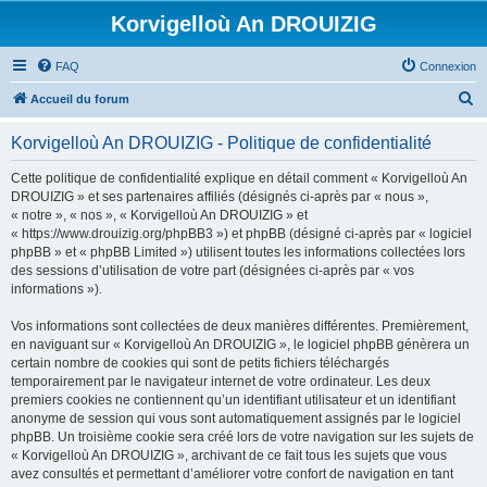
Korvigelloù An DROUIZIG
FAQ
Connexion
R
Accueil du forum
e
Korvigelloù An DROUIZIG - Politique de confidentialité
c
h
Cette politique de confidentialité explique en détail comment « Korvigelloù An
DROUIZIG » et ses partenaires affiliés (désignés ci-après par « nous »,
e
« notre », « nos », « Korvigelloù An DROUIZIG » et
r
« https://www.drouizig.org/phpBB3 ») et phpBB (désigné ci-après par « logiciel
phpBB » et « phpBB Limited ») utilisent toutes les informations collectées lors
c
des sessions d’utilisation de votre part (désignées ci-après par « vos
h
informations »).
e
Vos informations sont collectées de deux manières différentes. Premièrement,
r
en naviguant sur « Korvigelloù An DROUIZIG », le logiciel phpBB génèrera un
certain nombre de cookies qui sont de petits fichiers téléchargés
temporairement par le navigateur internet de votre ordinateur. Les deux
premiers cookies ne contiennent qu’un identifiant utilisateur et un identifiant
anonyme de session qui vous sont automatiquement assignés par le logiciel
phpBB. Un troisième cookie sera créé lors de votre navigation sur les sujets de
« Korvigelloù An DROUIZIG », archivant de ce fait tous les sujets que vous
avez consultés et permettant d’améliorer votre confort de navigation en tant