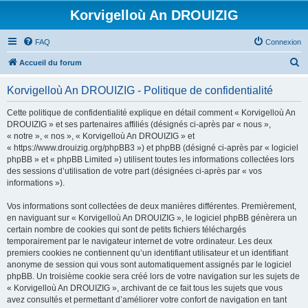
Korvigelloù An DROUIZIG
FAQ
Connexion
R
Accueil du forum
e
Korvigelloù An DROUIZIG - Politique de confidentialité
c
h
Cette politique de confidentialité explique en détail comment « Korvigelloù An
DROUIZIG » et ses partenaires affiliés (désignés ci-après par « nous »,
e
« notre », « nos », « Korvigelloù An DROUIZIG » et
r
« https://www.drouizig.org/phpBB3 ») et phpBB (désigné ci-après par « logiciel
phpBB » et « phpBB Limited ») utilisent toutes les informations collectées lors
c
des sessions d’utilisation de votre part (désignées ci-après par « vos
h
informations »).
e
Vos informations sont collectées de deux manières différentes. Premièrement,
r
en naviguant sur « Korvigelloù An DROUIZIG », le logiciel phpBB génèrera un
certain nombre de cookies qui sont de petits fichiers téléchargés
temporairement par le navigateur internet de votre ordinateur. Les deux
premiers cookies ne contiennent qu’un identifiant utilisateur et un identifiant
anonyme de session qui vous sont automatiquement assignés par le logiciel
phpBB. Un troisième cookie sera créé lors de votre navigation sur les sujets de
« Korvigelloù An DROUIZIG », archivant de ce fait tous les sujets que vous
avez consultés et permettant d’améliorer votre confort de navigation en tant