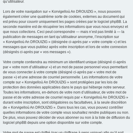
qu’utilisateur.
Lors de votre navigation sur « Korvigelloù An DROUIZIG », nous pouvons
également créer une quatrième sorte de cookies, externes au document qui
est prévu pour couvrir uniquement les pages créées par le logiciel phpBB. La
seconde manière est de récupérer les informations que vous nous envoyez et
que nous collectons. Ceci peut correspondre — mais n’est pas limité à — la
publication de messages en tant qu’utilisateur anonyme, l’inscription sur
« Korvigelloù An DROUIZIG » (désignée ci-après par « votre compte ») et les
messages que vous publiez après votre inscription et lors de votre connexion
(désignés ci-après par « vos messages »).
Votre compte contiendra au minimum un identifiant unique (désigné ci-après
par « votre nom d’utilisateur ») et un mot de passe personnel vous permettant
de vous connecter à votre compte (désigné ci-après par « votre mot de
passe ») et une adresse de courriel personnelle. Les informations de votre
compte sur « Korvigelloù An DROUIZIG » sont protégées par les lois de
protection des données applicables dans le pays qui héberge notre serveur.
Toutes les informations, en-dehors de votre nom d’utilisateur, de votre mot de
passe et de votre adresse de courriel requis par « Korvigelloù An DROUIZIG »
durant votre inscription, sont obligatoires ou facultatives, à la seule discrétion
de « Korvigelloù An DROUIZIG ». Dans tous les cas, vous pouvez contrôler
quelles informations de votre compte vous souhaitez rendre publiques ou non.
De plus, vous pouvez décider de vous abonner ou non à la liste de diffusion du
logiciel phpBB depuis une option disponible sur votre compte.
Votre mot de passe est chiffré (par un chiffrage à sens unique) afin qu’il soit