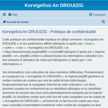
Korvigelloù An DROUIZIG
FAQ
Connexion
R
Accueil du forum
e
Korvigelloù An DROUIZIG - Politique de confidentialité
c
h
Cette politique de confidentialité explique en détail comment « Korvigelloù An
DROUIZIG » et ses partenaires affiliés (désignés ci-après par « nous »,
e
« notre », « nos », « Korvigelloù An DROUIZIG » et
r
« https://www.drouizig.org/phpBB3 ») et phpBB (désigné ci-après par « logiciel
phpBB » et « phpBB Limited ») utilisent toutes les informations collectées lors
c
des sessions d’utilisation de votre part (désignées ci-après par « vos
h
informations »).
e
Vos informations sont collectées de deux manières différentes. Premièrement,
r
en naviguant sur « Korvigelloù An DROUIZIG », le logiciel phpBB génèrera un
certain nombre de cookies qui sont de petits fichiers téléchargés
temporairement par le navigateur internet de votre ordinateur. Les deux
premiers cookies ne contiennent qu’un identifiant utilisateur et un identifiant
anonyme de session qui vous sont automatiquement assignés par le logiciel
phpBB. Un troisième cookie sera créé lors de votre navigation sur les sujets de
« Korvigelloù An DROUIZIG », archivant de ce fait tous les sujets que vous
avez consultés et permettant d’améliorer votre confort de navigation en tant