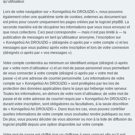
qu’utilisateur.
Lors de votre navigation sur « Korvigelloù An DROUIZIG », nous pouvons
également créer une quatrième sorte de cookies, externes au document qui
est prévu pour couvrir uniquement les pages créées par le logiciel phpBB. La
seconde manière est de récupérer les informations que vous nous envoyez et
que nous collectons. Ceci peut correspondre — mais n’est pas limité à — la
publication de messages en tant qu’utilisateur anonyme, l’inscription sur
« Korvigelloù An DROUIZIG » (désignée ci-après par « votre compte ») et les
messages que vous publiez après votre inscription et lors de votre connexion
(désignés ci-après par « vos messages »).
Votre compte contiendra au minimum un identifiant unique (désigné ci-après
par « votre nom d’utilisateur ») et un mot de passe personnel vous permettant
de vous connecter à votre compte (désigné ci-après par « votre mot de
passe ») et une adresse de courriel personnelle. Les informations de votre
compte sur « Korvigelloù An DROUIZIG » sont protégées par les lois de
protection des données applicables dans le pays qui héberge notre serveur.
Toutes les informations, en-dehors de votre nom d’utilisateur, de votre mot de
passe et de votre adresse de courriel requis par « Korvigelloù An DROUIZIG »
durant votre inscription, sont obligatoires ou facultatives, à la seule discrétion
de « Korvigelloù An DROUIZIG ». Dans tous les cas, vous pouvez contrôler
quelles informations de votre compte vous souhaitez rendre publiques ou non.
De plus, vous pouvez décider de vous abonner ou non à la liste de diffusion du
logiciel phpBB depuis une option disponible sur votre compte.
Votre mot de passe est chiffré (par un chiffrage à sens unique) afin qu’il soit