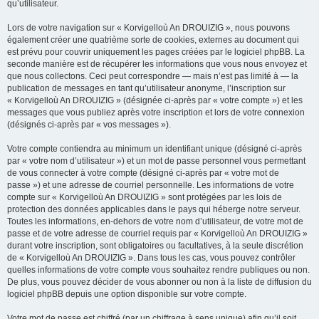
qu’utilisateur.
Lors de votre navigation sur « Korvigelloù An DROUIZIG », nous pouvons
également créer une quatrième sorte de cookies, externes au document qui
est prévu pour couvrir uniquement les pages créées par le logiciel phpBB. La
seconde manière est de récupérer les informations que vous nous envoyez et
que nous collectons. Ceci peut correspondre — mais n’est pas limité à — la
publication de messages en tant qu’utilisateur anonyme, l’inscription sur
« Korvigelloù An DROUIZIG » (désignée ci-après par « votre compte ») et les
messages que vous publiez après votre inscription et lors de votre connexion
(désignés ci-après par « vos messages »).
Votre compte contiendra au minimum un identifiant unique (désigné ci-après
par « votre nom d’utilisateur ») et un mot de passe personnel vous permettant
de vous connecter à votre compte (désigné ci-après par « votre mot de
passe ») et une adresse de courriel personnelle. Les informations de votre
compte sur « Korvigelloù An DROUIZIG » sont protégées par les lois de
protection des données applicables dans le pays qui héberge notre serveur.
Toutes les informations, en-dehors de votre nom d’utilisateur, de votre mot de
passe et de votre adresse de courriel requis par « Korvigelloù An DROUIZIG »
durant votre inscription, sont obligatoires ou facultatives, à la seule discrétion
de « Korvigelloù An DROUIZIG ». Dans tous les cas, vous pouvez contrôler
quelles informations de votre compte vous souhaitez rendre publiques ou non.
De plus, vous pouvez décider de vous abonner ou non à la liste de diffusion du
logiciel phpBB depuis une option disponible sur votre compte.
Votre mot de passe est chiffré (par un chiffrage à sens unique) afin qu’il soit