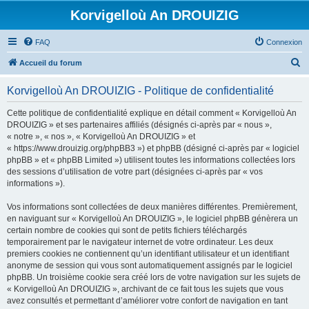
Korvigelloù An DROUIZIG
FAQ
Connexion
R
Accueil du forum
e
Korvigelloù An DROUIZIG - Politique de confidentialité
c
h
Cette politique de confidentialité explique en détail comment « Korvigelloù An
DROUIZIG » et ses partenaires affiliés (désignés ci-après par « nous »,
e
« notre », « nos », « Korvigelloù An DROUIZIG » et
r
« https://www.drouizig.org/phpBB3 ») et phpBB (désigné ci-après par « logiciel
phpBB » et « phpBB Limited ») utilisent toutes les informations collectées lors
c
des sessions d’utilisation de votre part (désignées ci-après par « vos
h
informations »).
e
Vos informations sont collectées de deux manières différentes. Premièrement,
r
en naviguant sur « Korvigelloù An DROUIZIG », le logiciel phpBB génèrera un
certain nombre de cookies qui sont de petits fichiers téléchargés
temporairement par le navigateur internet de votre ordinateur. Les deux
premiers cookies ne contiennent qu’un identifiant utilisateur et un identifiant
anonyme de session qui vous sont automatiquement assignés par le logiciel
phpBB. Un troisième cookie sera créé lors de votre navigation sur les sujets de
« Korvigelloù An DROUIZIG », archivant de ce fait tous les sujets que vous
avez consultés et permettant d’améliorer votre confort de navigation en tant