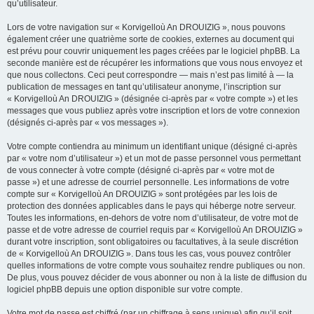
qu’utilisateur.
Lors de votre navigation sur « Korvigelloù An DROUIZIG », nous pouvons
également créer une quatrième sorte de cookies, externes au document qui
est prévu pour couvrir uniquement les pages créées par le logiciel phpBB. La
seconde manière est de récupérer les informations que vous nous envoyez et
que nous collectons. Ceci peut correspondre — mais n’est pas limité à — la
publication de messages en tant qu’utilisateur anonyme, l’inscription sur
« Korvigelloù An DROUIZIG » (désignée ci-après par « votre compte ») et les
messages que vous publiez après votre inscription et lors de votre connexion
(désignés ci-après par « vos messages »).
Votre compte contiendra au minimum un identifiant unique (désigné ci-après
par « votre nom d’utilisateur ») et un mot de passe personnel vous permettant
de vous connecter à votre compte (désigné ci-après par « votre mot de
passe ») et une adresse de courriel personnelle. Les informations de votre
compte sur « Korvigelloù An DROUIZIG » sont protégées par les lois de
protection des données applicables dans le pays qui héberge notre serveur.
Toutes les informations, en-dehors de votre nom d’utilisateur, de votre mot de
passe et de votre adresse de courriel requis par « Korvigelloù An DROUIZIG »
durant votre inscription, sont obligatoires ou facultatives, à la seule discrétion
de « Korvigelloù An DROUIZIG ». Dans tous les cas, vous pouvez contrôler
quelles informations de votre compte vous souhaitez rendre publiques ou non.
De plus, vous pouvez décider de vous abonner ou non à la liste de diffusion du
logiciel phpBB depuis une option disponible sur votre compte.
Votre mot de passe est chiffré (par un chiffrage à sens unique) afin qu’il soit