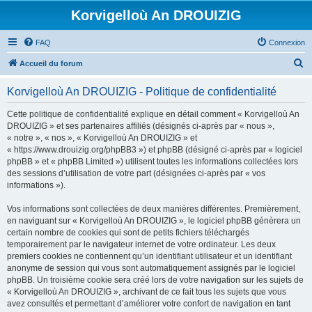
Korvigelloù An DROUIZIG
FAQ
Connexion
R
Accueil du forum
e
Korvigelloù An DROUIZIG - Politique de confidentialité
c
h
Cette politique de confidentialité explique en détail comment « Korvigelloù An
DROUIZIG » et ses partenaires affiliés (désignés ci-après par « nous »,
e
« notre », « nos », « Korvigelloù An DROUIZIG » et
r
« https://www.drouizig.org/phpBB3 ») et phpBB (désigné ci-après par « logiciel
phpBB » et « phpBB Limited ») utilisent toutes les informations collectées lors
c
des sessions d’utilisation de votre part (désignées ci-après par « vos
h
informations »).
e
Vos informations sont collectées de deux manières différentes. Premièrement,
r
en naviguant sur « Korvigelloù An DROUIZIG », le logiciel phpBB génèrera un
certain nombre de cookies qui sont de petits fichiers téléchargés
temporairement par le navigateur internet de votre ordinateur. Les deux
premiers cookies ne contiennent qu’un identifiant utilisateur et un identifiant
anonyme de session qui vous sont automatiquement assignés par le logiciel
phpBB. Un troisième cookie sera créé lors de votre navigation sur les sujets de
« Korvigelloù An DROUIZIG », archivant de ce fait tous les sujets que vous
avez consultés et permettant d’améliorer votre confort de navigation en tant