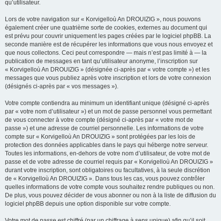
qu’utilisateur.
Lors de votre navigation sur « Korvigelloù An DROUIZIG », nous pouvons
également créer une quatrième sorte de cookies, externes au document qui
est prévu pour couvrir uniquement les pages créées par le logiciel phpBB. La
seconde manière est de récupérer les informations que vous nous envoyez et
que nous collectons. Ceci peut correspondre — mais n’est pas limité à — la
publication de messages en tant qu’utilisateur anonyme, l’inscription sur
« Korvigelloù An DROUIZIG » (désignée ci-après par « votre compte ») et les
messages que vous publiez après votre inscription et lors de votre connexion
(désignés ci-après par « vos messages »).
Votre compte contiendra au minimum un identifiant unique (désigné ci-après
par « votre nom d’utilisateur ») et un mot de passe personnel vous permettant
de vous connecter à votre compte (désigné ci-après par « votre mot de
passe ») et une adresse de courriel personnelle. Les informations de votre
compte sur « Korvigelloù An DROUIZIG » sont protégées par les lois de
protection des données applicables dans le pays qui héberge notre serveur.
Toutes les informations, en-dehors de votre nom d’utilisateur, de votre mot de
passe et de votre adresse de courriel requis par « Korvigelloù An DROUIZIG »
durant votre inscription, sont obligatoires ou facultatives, à la seule discrétion
de « Korvigelloù An DROUIZIG ». Dans tous les cas, vous pouvez contrôler
quelles informations de votre compte vous souhaitez rendre publiques ou non.
De plus, vous pouvez décider de vous abonner ou non à la liste de diffusion du
logiciel phpBB depuis une option disponible sur votre compte.
Votre mot de passe est chiffré (par un chiffrage à sens unique) afin qu’il soit