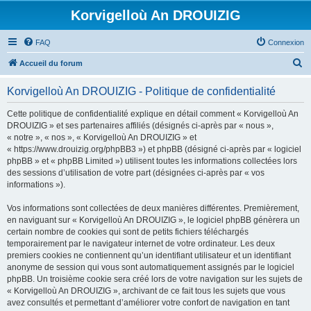
Korvigelloù An DROUIZIG
FAQ
Connexion
R
Accueil du forum
e
Korvigelloù An DROUIZIG - Politique de confidentialité
c
h
Cette politique de confidentialité explique en détail comment « Korvigelloù An
DROUIZIG » et ses partenaires affiliés (désignés ci-après par « nous »,
e
« notre », « nos », « Korvigelloù An DROUIZIG » et
r
« https://www.drouizig.org/phpBB3 ») et phpBB (désigné ci-après par « logiciel
phpBB » et « phpBB Limited ») utilisent toutes les informations collectées lors
c
des sessions d’utilisation de votre part (désignées ci-après par « vos
h
informations »).
e
Vos informations sont collectées de deux manières différentes. Premièrement,
r
en naviguant sur « Korvigelloù An DROUIZIG », le logiciel phpBB génèrera un
certain nombre de cookies qui sont de petits fichiers téléchargés
temporairement par le navigateur internet de votre ordinateur. Les deux
premiers cookies ne contiennent qu’un identifiant utilisateur et un identifiant
anonyme de session qui vous sont automatiquement assignés par le logiciel
phpBB. Un troisième cookie sera créé lors de votre navigation sur les sujets de
« Korvigelloù An DROUIZIG », archivant de ce fait tous les sujets que vous
avez consultés et permettant d’améliorer votre confort de navigation en tant