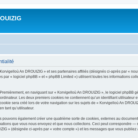
ROUIZIG
tialité
 Korvigelloù An DROUIZIG » et ses partenaires affiliés (désignés ci-après par « nou
par « logiciel phpBB » et « phpBB Limited ») utilisent toutes les informations colle
 Premièrement, en naviguant sur « Korvigelloù An DROUIZIG », le logiciel phpBB gén
ordinateur. Les deux premiers cookies ne contiennent qu’un identifiant utilisateur 
okie sera créé lors de votre navigation sur les sujets de « Korvigelloù An DROUIZI
n tant qu’utilisateur.
us pouvons également créer une quatrième sorte de cookies, externes au document 
mations que vous nous envoyez et que nous collectons. Ceci peut correspondre — m
IZIG » (désignée ci-après par « votre compte ») et les messages que vous publiez ap