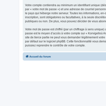
Votre compte contiendra au minimum un identifiant unique (dés
par « votre mot de passe ») et une adresse de courriel person
le pays qui héberge notre serveur. Toutes les informations, en-
inscription, sont obligatoires ou facultatives, à la seule disc
publiques ou non. De plus, vous pouvez décider de vous abonner
Votre mot de passe est chiffré (par un chiffrage à sens unique) 
passe est le moyen d’accès à votre compte sur « Korvigelloù 
site de tierce partie ne peut vous demander légitimement votre
par défaut sur le logiciel phpBB. Cette fonctionnalité vous dem
puissiez reprendre le contrôle de votre compte.
Accueil du forum