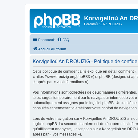
Korvigelloù An D
Foromoù KERZROUIZIG
Raccourcis
FAQ
Accueil du forum
Korvigelloù An DROUIZIG - Politique de confiden
Cette politique de confidentialité explique en détail comment «
« https://www.drouizig.org/phpBB3 ») et phpBB (désigné ci-après 
ci-après par « vos informations »).
Vos informations sont collectées de deux manières différentes.
téléchargés temporairement par le navigateur internet de votre 
automatiquement assignés par le logiciel phpBB. Un troisième co
consultés et permettant d’améliorer votre confort de navigation e
Lors de votre navigation sur « Korvigelloù An DROUIZIG », no
logiciel phpBB. La seconde manière est de récupérer les infor
qu’utilisateur anonyme, l’inscription sur « Korvigelloù An DROU
après par « vos messages »).