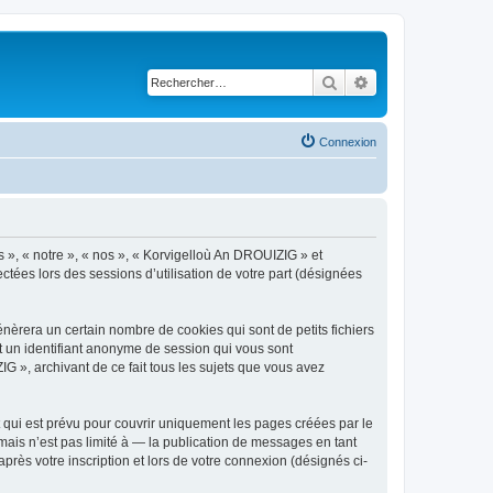
Rechercher
Recherche avancé
Connexion
s », « notre », « nos », « Korvigelloù An DROUIZIG » et
ctées lors des sessions d’utilisation de votre part (désignées
èrera un certain nombre de cookies qui sont de petits fichiers
et un identifiant anonyme de session qui vous sont
G », archivant de ce fait tous les sujets que vous avez
qui est prévu pour couvrir uniquement les pages créées par le
ais n’est pas limité à — la publication de messages en tant
rès votre inscription et lors de votre connexion (désignés ci-