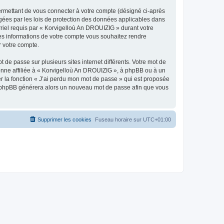
ermettant de vous connecter à votre compte (désigné ci-après
gées par les lois de protection des données applicables dans
rriel requis par « Korvigelloù An DROUIZIG » durant votre
lles informations de votre compte vous souhaitez rendre
r votre compte.
 de passe sur plusieurs sites internet différents. Votre mot de
nne affiliée à « Korvigelloù An DROUIZIG », à phpBB ou à un
er la fonction « J’ai perdu mon mot de passe » qui est proposée
ciel phpBB générera alors un nouveau mot de passe afin que vous
Supprimer les cookies
Fuseau horaire sur
UTC+01:00