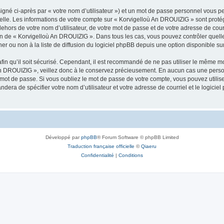
igné ci-après par « votre nom d’utilisateur ») et un mot de passe personnel vous p
nelle. Les informations de votre compte sur « Korvigelloù An DROUIZIG » sont proté
dehors de votre nom d’utilisateur, de votre mot de passe et de votre adresse de cou
rétion de « Korvigelloù An DROUIZIG ». Dans tous les cas, vous pouvez contrôler que
 ou non à la liste de diffusion du logiciel phpBB depuis une option disponible su
afin qu’il soit sécurisé. Cependant, il est recommandé de ne pas utiliser le même mot
An DROUIZIG », veillez donc à le conservez précieusement. En aucun cas une perso
 mot de passe. Si vous oubliez le mot de passe de votre compte, vous pouvez utilis
andera de spécifier votre nom d’utilisateur et votre adresse de courriel et le logi
Développé par
phpBB
® Forum Software © phpBB Limited
Traduction française officielle
©
Qiaeru
Confidentialité
|
Conditions