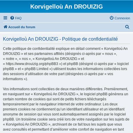
Korvigelloù An DROUIZIG
FAQ
Connexion
R
Accueil du forum
e
Korvigelloù An DROUIZIG - Politique de confidentialité
c
h
Cette politique de confidentialité explique en détail comment « Korvigelloù An
DROUIZIG » et ses partenaires affiliés (désignés ci-après par « nous »,
e
« notre », « nos », « Korvigelloù An DROUIZIG » et
r
« https://www.drouizig.org/phpBB3 ») et phpBB (désigné ci-après par « logiciel
phpBB » et « phpBB Limited ») utilisent toutes les informations collectées lors
c
des sessions d’utilisation de votre part (désignées ci-après par « vos
h
informations »).
e
Vos informations sont collectées de deux manières différentes. Premièrement,
r
en naviguant sur « Korvigelloù An DROUIZIG », le logiciel phpBB génèrera un
certain nombre de cookies qui sont de petits fichiers téléchargés
temporairement par le navigateur internet de votre ordinateur. Les deux
premiers cookies ne contiennent qu’un identifiant utilisateur et un identifiant
anonyme de session qui vous sont automatiquement assignés par le logiciel
phpBB. Un troisième cookie sera créé lors de votre navigation sur les sujets de
« Korvigelloù An DROUIZIG », archivant de ce fait tous les sujets que vous
avez consultés et permettant d’améliorer votre confort de navigation en tant