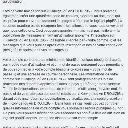
qu’utilisateur.
Lors de votre navigation sur « Korvigelloù An DROUIZIG », nous pouvons
également créer une quatrième sorte de cookies, externes au document qui
est prévu pour couvrir uniquement les pages créées par le logiciel phpBB. La
seconde manière est de récupérer les informations que vous nous envoyez et
que nous collectons. Ceci peut correspondre — mais n’est pas limité à — la
publication de messages en tant qu’utilisateur anonyme, l’inscription sur
« Korvigelloù An DROUIZIG » (désignée ci-après par « votre compte ») et les
messages que vous publiez après votre inscription et lors de votre connexion
(désignés ci-après par « vos messages »).
Votre compte contiendra au minimum un identifiant unique (désigné ci-après
par « votre nom d’utilisateur ») et un mot de passe personnel vous permettant
de vous connecter à votre compte (désigné ci-après par « votre mot de
passe ») et une adresse de courriel personnelle. Les informations de votre
compte sur « Korvigelloù An DROUIZIG » sont protégées par les lois de
protection des données applicables dans le pays qui héberge notre serveur.
Toutes les informations, en-dehors de votre nom d’utilisateur, de votre mot de
passe et de votre adresse de courriel requis par « Korvigelloù An DROUIZIG »
durant votre inscription, sont obligatoires ou facultatives, à la seule discrétion
de « Korvigelloù An DROUIZIG ». Dans tous les cas, vous pouvez contrôler
quelles informations de votre compte vous souhaitez rendre publiques ou non.
De plus, vous pouvez décider de vous abonner ou non à la liste de diffusion du
logiciel phpBB depuis une option disponible sur votre compte.
Votre mot de passe est chiffré (par un chiffrage à sens unique) afin qu’il soit