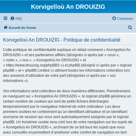
Korvigelloù An DROUIZIG
FAQ
Connexion
R
Accueil du forum
e
Korvigelloù An DROUIZIG - Politique de confidentialité
c
h
Cette politique de confidentialité explique en détail comment « Korvigelloù An
DROUIZIG » et ses partenaires affiliés (désignés ci-après par « nous »,
e
« notre », « nos », « Korvigelloù An DROUIZIG » et
r
« https://www.drouizig.org/phpBB3 ») et phpBB (désigné ci-après par « logiciel
phpBB » et « phpBB Limited ») utilisent toutes les informations collectées lors
c
des sessions d’utilisation de votre part (désignées ci-après par « vos
h
informations »).
e
Vos informations sont collectées de deux manières différentes. Premièrement,
r
en naviguant sur « Korvigelloù An DROUIZIG », le logiciel phpBB génèrera un
certain nombre de cookies qui sont de petits fichiers téléchargés
temporairement par le navigateur internet de votre ordinateur. Les deux
premiers cookies ne contiennent qu’un identifiant utilisateur et un identifiant
anonyme de session qui vous sont automatiquement assignés par le logiciel
phpBB. Un troisième cookie sera créé lors de votre navigation sur les sujets de
« Korvigelloù An DROUIZIG », archivant de ce fait tous les sujets que vous
avez consultés et permettant d’améliorer votre confort de navigation en tant