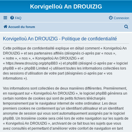
Korvigelloù An DROUIZIG
FAQ
Connexion
R
Accueil du forum
e
Korvigelloù An DROUIZIG - Politique de confidentialité
c
h
Cette politique de confidentialité explique en détail comment « Korvigelloù An
DROUIZIG » et ses partenaires affiliés (désignés ci-après par « nous »,
e
« notre », « nos », « Korvigelloù An DROUIZIG » et
r
« https://www.drouizig.org/phpBB3 ») et phpBB (désigné ci-après par « logiciel
phpBB » et « phpBB Limited ») utilisent toutes les informations collectées lors
c
des sessions d’utilisation de votre part (désignées ci-après par « vos
h
informations »).
e
Vos informations sont collectées de deux manières différentes. Premièrement,
r
en naviguant sur « Korvigelloù An DROUIZIG », le logiciel phpBB génèrera un
certain nombre de cookies qui sont de petits fichiers téléchargés
temporairement par le navigateur internet de votre ordinateur. Les deux
premiers cookies ne contiennent qu’un identifiant utilisateur et un identifiant
anonyme de session qui vous sont automatiquement assignés par le logiciel
phpBB. Un troisième cookie sera créé lors de votre navigation sur les sujets de
« Korvigelloù An DROUIZIG », archivant de ce fait tous les sujets que vous
avez consultés et permettant d’améliorer votre confort de navigation en tant