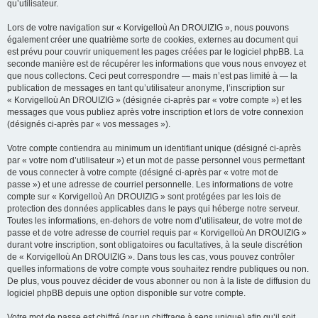
qu’utilisateur.
Lors de votre navigation sur « Korvigelloù An DROUIZIG », nous pouvons
également créer une quatrième sorte de cookies, externes au document qui
est prévu pour couvrir uniquement les pages créées par le logiciel phpBB. La
seconde manière est de récupérer les informations que vous nous envoyez et
que nous collectons. Ceci peut correspondre — mais n’est pas limité à — la
publication de messages en tant qu’utilisateur anonyme, l’inscription sur
« Korvigelloù An DROUIZIG » (désignée ci-après par « votre compte ») et les
messages que vous publiez après votre inscription et lors de votre connexion
(désignés ci-après par « vos messages »).
Votre compte contiendra au minimum un identifiant unique (désigné ci-après
par « votre nom d’utilisateur ») et un mot de passe personnel vous permettant
de vous connecter à votre compte (désigné ci-après par « votre mot de
passe ») et une adresse de courriel personnelle. Les informations de votre
compte sur « Korvigelloù An DROUIZIG » sont protégées par les lois de
protection des données applicables dans le pays qui héberge notre serveur.
Toutes les informations, en-dehors de votre nom d’utilisateur, de votre mot de
passe et de votre adresse de courriel requis par « Korvigelloù An DROUIZIG »
durant votre inscription, sont obligatoires ou facultatives, à la seule discrétion
de « Korvigelloù An DROUIZIG ». Dans tous les cas, vous pouvez contrôler
quelles informations de votre compte vous souhaitez rendre publiques ou non.
De plus, vous pouvez décider de vous abonner ou non à la liste de diffusion du
logiciel phpBB depuis une option disponible sur votre compte.
Votre mot de passe est chiffré (par un chiffrage à sens unique) afin qu’il soit