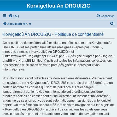
Korvigelloù An DROUIZIG
FAQ
Connexion
R
Accueil du forum
e
Korvigelloù An DROUIZIG - Politique de confidentialité
c
h
Cette politique de confidentialité explique en détail comment « Korvigelloù An
DROUIZIG » et ses partenaires affiliés (désignés ci-après par « nous »,
e
« notre », « nos », « Korvigelloù An DROUIZIG » et
r
« https://www.drouizig.org/phpBB3 ») et phpBB (désigné ci-après par « logiciel
phpBB » et « phpBB Limited ») utilisent toutes les informations collectées lors
c
des sessions d’utilisation de votre part (désignées ci-après par « vos
h
informations »).
e
Vos informations sont collectées de deux manières différentes. Premièrement,
r
en naviguant sur « Korvigelloù An DROUIZIG », le logiciel phpBB génèrera un
certain nombre de cookies qui sont de petits fichiers téléchargés
temporairement par le navigateur internet de votre ordinateur. Les deux
premiers cookies ne contiennent qu’un identifiant utilisateur et un identifiant
anonyme de session qui vous sont automatiquement assignés par le logiciel
phpBB. Un troisième cookie sera créé lors de votre navigation sur les sujets de
« Korvigelloù An DROUIZIG », archivant de ce fait tous les sujets que vous
avez consultés et permettant d’améliorer votre confort de navigation en tant