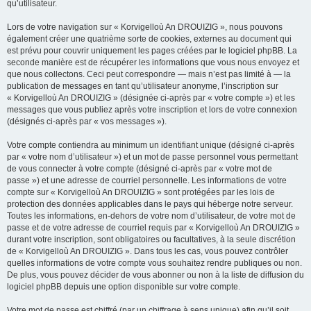
qu’utilisateur.
Lors de votre navigation sur « Korvigelloù An DROUIZIG », nous pouvons
également créer une quatrième sorte de cookies, externes au document qui
est prévu pour couvrir uniquement les pages créées par le logiciel phpBB. La
seconde manière est de récupérer les informations que vous nous envoyez et
que nous collectons. Ceci peut correspondre — mais n’est pas limité à — la
publication de messages en tant qu’utilisateur anonyme, l’inscription sur
« Korvigelloù An DROUIZIG » (désignée ci-après par « votre compte ») et les
messages que vous publiez après votre inscription et lors de votre connexion
(désignés ci-après par « vos messages »).
Votre compte contiendra au minimum un identifiant unique (désigné ci-après
par « votre nom d’utilisateur ») et un mot de passe personnel vous permettant
de vous connecter à votre compte (désigné ci-après par « votre mot de
passe ») et une adresse de courriel personnelle. Les informations de votre
compte sur « Korvigelloù An DROUIZIG » sont protégées par les lois de
protection des données applicables dans le pays qui héberge notre serveur.
Toutes les informations, en-dehors de votre nom d’utilisateur, de votre mot de
passe et de votre adresse de courriel requis par « Korvigelloù An DROUIZIG »
durant votre inscription, sont obligatoires ou facultatives, à la seule discrétion
de « Korvigelloù An DROUIZIG ». Dans tous les cas, vous pouvez contrôler
quelles informations de votre compte vous souhaitez rendre publiques ou non.
De plus, vous pouvez décider de vous abonner ou non à la liste de diffusion du
logiciel phpBB depuis une option disponible sur votre compte.
Votre mot de passe est chiffré (par un chiffrage à sens unique) afin qu’il soit