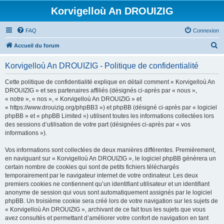
Korvigelloù An DROUIZIG
FAQ
Connexion
R
Accueil du forum
e
Korvigelloù An DROUIZIG - Politique de confidentialité
c
h
Cette politique de confidentialité explique en détail comment « Korvigelloù An
DROUIZIG » et ses partenaires affiliés (désignés ci-après par « nous »,
e
« notre », « nos », « Korvigelloù An DROUIZIG » et
r
« https://www.drouizig.org/phpBB3 ») et phpBB (désigné ci-après par « logiciel
phpBB » et « phpBB Limited ») utilisent toutes les informations collectées lors
c
des sessions d’utilisation de votre part (désignées ci-après par « vos
h
informations »).
e
Vos informations sont collectées de deux manières différentes. Premièrement,
r
en naviguant sur « Korvigelloù An DROUIZIG », le logiciel phpBB génèrera un
certain nombre de cookies qui sont de petits fichiers téléchargés
temporairement par le navigateur internet de votre ordinateur. Les deux
premiers cookies ne contiennent qu’un identifiant utilisateur et un identifiant
anonyme de session qui vous sont automatiquement assignés par le logiciel
phpBB. Un troisième cookie sera créé lors de votre navigation sur les sujets de
« Korvigelloù An DROUIZIG », archivant de ce fait tous les sujets que vous
avez consultés et permettant d’améliorer votre confort de navigation en tant