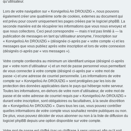
qu’utilisateur.
Lors de votre navigation sur « Korvigelloù An DROUIZIG », nous pouvons
également créer une quatrième sorte de cookies, externes au document qui
est prévu pour couvrir uniquement les pages créées par le logiciel phpBB. La
seconde manière est de récupérer les informations que vous nous envoyez et
que nous collectons. Ceci peut correspondre — mais n’est pas limité à — la
publication de messages en tant qu’utilisateur anonyme, l’inscription sur
« Korvigelloù An DROUIZIG » (désignée ci-après par « votre compte ») et les
messages que vous publiez après votre inscription et lors de votre connexion
(désignés ci-après par « vos messages »).
Votre compte contiendra au minimum un identifiant unique (désigné ci-après
par « votre nom d’utilisateur ») et un mot de passe personnel vous permettant
de vous connecter à votre compte (désigné ci-après par « votre mot de
passe ») et une adresse de courriel personnelle. Les informations de votre
compte sur « Korvigelloù An DROUIZIG » sont protégées par les lois de
protection des données applicables dans le pays qui héberge notre serveur.
Toutes les informations, en-dehors de votre nom d’utilisateur, de votre mot de
passe et de votre adresse de courriel requis par « Korvigelloù An DROUIZIG »
durant votre inscription, sont obligatoires ou facultatives, à la seule discrétion
de « Korvigelloù An DROUIZIG ». Dans tous les cas, vous pouvez contrôler
quelles informations de votre compte vous souhaitez rendre publiques ou non.
De plus, vous pouvez décider de vous abonner ou non à la liste de diffusion du
logiciel phpBB depuis une option disponible sur votre compte.
Votre mot de passe est chiffré (par un chiffrage à sens unique) afin qu’il soit