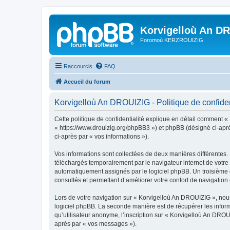
Korvigelloù An D
Foromoù KERZROUIZIG
Raccourcis
FAQ
Accueil du forum
Korvigelloù An DROUIZIG - Politique de confiden
Cette politique de confidentialité explique en détail comment «
« https://www.drouizig.org/phpBB3 ») et phpBB (désigné ci-après 
ci-après par « vos informations »).
Vos informations sont collectées de deux manières différentes.
téléchargés temporairement par le navigateur internet de votre 
automatiquement assignés par le logiciel phpBB. Un troisième co
consultés et permettant d’améliorer votre confort de navigation e
Lors de votre navigation sur « Korvigelloù An DROUIZIG », no
logiciel phpBB. La seconde manière est de récupérer les infor
qu’utilisateur anonyme, l’inscription sur « Korvigelloù An DROU
après par « vos messages »).