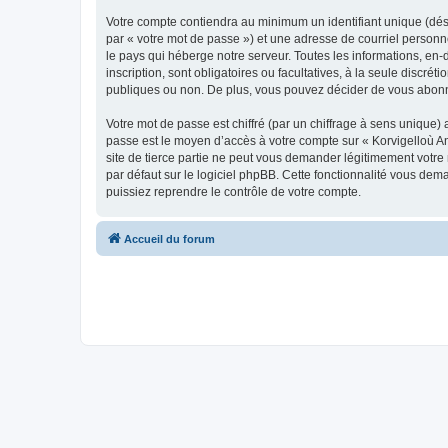
Votre compte contiendra au minimum un identifiant unique (dés
par « votre mot de passe ») et une adresse de courriel person
le pays qui héberge notre serveur. Toutes les informations, en-
inscription, sont obligatoires ou facultatives, à la seule disc
publiques ou non. De plus, vous pouvez décider de vous abonner
Votre mot de passe est chiffré (par un chiffrage à sens unique) 
passe est le moyen d’accès à votre compte sur « Korvigelloù 
site de tierce partie ne peut vous demander légitimement votre
par défaut sur le logiciel phpBB. Cette fonctionnalité vous dem
puissiez reprendre le contrôle de votre compte.
Accueil du forum