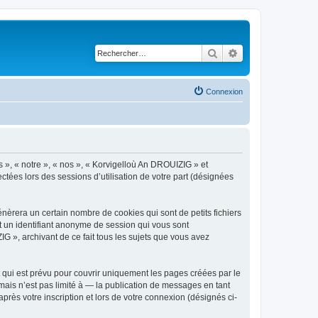
Rechercher
Recherche avancé
Connexion
s », « notre », « nos », « Korvigelloù An DROUIZIG » et
ctées lors des sessions d’utilisation de votre part (désignées
èrera un certain nombre de cookies qui sont de petits fichiers
et un identifiant anonyme de session qui vous sont
G », archivant de ce fait tous les sujets que vous avez
qui est prévu pour couvrir uniquement les pages créées par le
ais n’est pas limité à — la publication de messages en tant
rès votre inscription et lors de votre connexion (désignés ci-