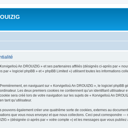
ROUIZIG
tialité
 Korvigelloù An DROUIZIG » et ses partenaires affiliés (désignés ci-après par « nou
par « logiciel phpBB » et « phpBB Limited ») utilisent toutes les informations colle
 Premièrement, en naviguant sur « Korvigelloù An DROUIZIG », le logiciel phpBB gén
ordinateur. Les deux premiers cookies ne contiennent qu’un identifiant utilisateur 
okie sera créé lors de votre navigation sur les sujets de « Korvigelloù An DROUIZI
n tant qu’utilisateur.
us pouvons également créer une quatrième sorte de cookies, externes au document 
mations que vous nous envoyez et que nous collectons. Ceci peut correspondre — m
IZIG » (désignée ci-après par « votre compte ») et les messages que vous publiez ap