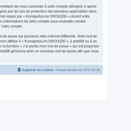
ermettant de vous connecter à votre compte (désigné ci-après
gées par les lois de protection des données applicables dans
rriel requis par « Korvigelloù An DROUIZIG » durant votre
lles informations de votre compte vous souhaitez rendre
r votre compte.
 de passe sur plusieurs sites internet différents. Votre mot de
nne affiliée à « Korvigelloù An DROUIZIG », à phpBB ou à un
er la fonction « J’ai perdu mon mot de passe » qui est proposée
ciel phpBB générera alors un nouveau mot de passe afin que vous
Supprimer les cookies
Fuseau horaire sur
UTC+01:00