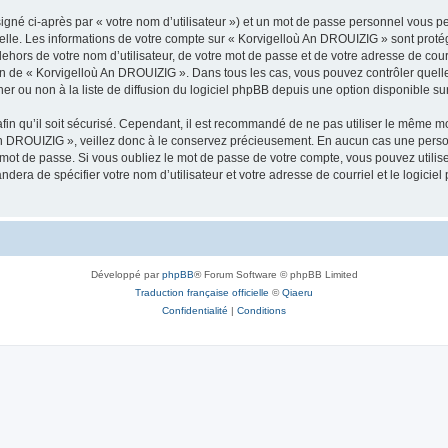
igné ci-après par « votre nom d’utilisateur ») et un mot de passe personnel vous p
nelle. Les informations de votre compte sur « Korvigelloù An DROUIZIG » sont proté
dehors de votre nom d’utilisateur, de votre mot de passe et de votre adresse de cou
rétion de « Korvigelloù An DROUIZIG ». Dans tous les cas, vous pouvez contrôler que
 ou non à la liste de diffusion du logiciel phpBB depuis une option disponible su
afin qu’il soit sécurisé. Cependant, il est recommandé de ne pas utiliser le même mot
An DROUIZIG », veillez donc à le conservez précieusement. En aucun cas une perso
 mot de passe. Si vous oubliez le mot de passe de votre compte, vous pouvez utilis
andera de spécifier votre nom d’utilisateur et votre adresse de courriel et le logi
Développé par
phpBB
® Forum Software © phpBB Limited
Traduction française officielle
©
Qiaeru
Confidentialité
|
Conditions