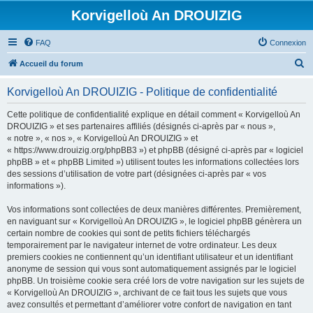
Korvigelloù An DROUIZIG
FAQ
Connexion
R
Accueil du forum
e
Korvigelloù An DROUIZIG - Politique de confidentialité
c
h
Cette politique de confidentialité explique en détail comment « Korvigelloù An
DROUIZIG » et ses partenaires affiliés (désignés ci-après par « nous »,
e
« notre », « nos », « Korvigelloù An DROUIZIG » et
r
« https://www.drouizig.org/phpBB3 ») et phpBB (désigné ci-après par « logiciel
phpBB » et « phpBB Limited ») utilisent toutes les informations collectées lors
c
des sessions d’utilisation de votre part (désignées ci-après par « vos
h
informations »).
e
Vos informations sont collectées de deux manières différentes. Premièrement,
r
en naviguant sur « Korvigelloù An DROUIZIG », le logiciel phpBB génèrera un
certain nombre de cookies qui sont de petits fichiers téléchargés
temporairement par le navigateur internet de votre ordinateur. Les deux
premiers cookies ne contiennent qu’un identifiant utilisateur et un identifiant
anonyme de session qui vous sont automatiquement assignés par le logiciel
phpBB. Un troisième cookie sera créé lors de votre navigation sur les sujets de
« Korvigelloù An DROUIZIG », archivant de ce fait tous les sujets que vous
avez consultés et permettant d’améliorer votre confort de navigation en tant