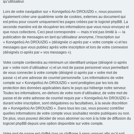
qu’utilisateur.
Lors de votre navigation sur « Korvigelloù An DROUIZIG », nous pouvons
également créer une quatrième sorte de cookies, externes au document qui
est prévu pour couvrir uniquement les pages créées par le logiciel phpBB. La
seconde manière est de récupérer les informations que vous nous envoyez et
que nous collectons. Ceci peut correspondre — mais n’est pas limité à — la
publication de messages en tant qu’utilisateur anonyme, l’inscription sur
« Korvigelloù An DROUIZIG » (désignée ci-après par « votre compte ») et les
messages que vous publiez après votre inscription et lors de votre connexion
(désignés ci-après par « vos messages »).
Votre compte contiendra au minimum un identifiant unique (désigné ci-après
par « votre nom d’utilisateur ») et un mot de passe personnel vous permettant
de vous connecter à votre compte (désigné ci-après par « votre mot de
passe ») et une adresse de courriel personnelle. Les informations de votre
compte sur « Korvigelloù An DROUIZIG » sont protégées par les lois de
protection des données applicables dans le pays qui héberge notre serveur.
Toutes les informations, en-dehors de votre nom d’utilisateur, de votre mot de
passe et de votre adresse de courriel requis par « Korvigelloù An DROUIZIG »
durant votre inscription, sont obligatoires ou facultatives, à la seule discrétion
de « Korvigelloù An DROUIZIG ». Dans tous les cas, vous pouvez contrôler
quelles informations de votre compte vous souhaitez rendre publiques ou non.
De plus, vous pouvez décider de vous abonner ou non à la liste de diffusion du
logiciel phpBB depuis une option disponible sur votre compte.
Votre mot de passe est chiffré (par un chiffrage à sens unique) afin qu’il soit