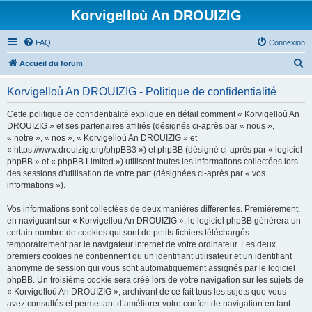
Korvigelloù An DROUIZIG
FAQ
Connexion
R
Accueil du forum
e
Korvigelloù An DROUIZIG - Politique de confidentialité
c
h
Cette politique de confidentialité explique en détail comment « Korvigelloù An
DROUIZIG » et ses partenaires affiliés (désignés ci-après par « nous »,
e
« notre », « nos », « Korvigelloù An DROUIZIG » et
r
« https://www.drouizig.org/phpBB3 ») et phpBB (désigné ci-après par « logiciel
phpBB » et « phpBB Limited ») utilisent toutes les informations collectées lors
c
des sessions d’utilisation de votre part (désignées ci-après par « vos
h
informations »).
e
Vos informations sont collectées de deux manières différentes. Premièrement,
r
en naviguant sur « Korvigelloù An DROUIZIG », le logiciel phpBB génèrera un
certain nombre de cookies qui sont de petits fichiers téléchargés
temporairement par le navigateur internet de votre ordinateur. Les deux
premiers cookies ne contiennent qu’un identifiant utilisateur et un identifiant
anonyme de session qui vous sont automatiquement assignés par le logiciel
phpBB. Un troisième cookie sera créé lors de votre navigation sur les sujets de
« Korvigelloù An DROUIZIG », archivant de ce fait tous les sujets que vous
avez consultés et permettant d’améliorer votre confort de navigation en tant