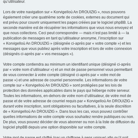
qu’utilisateur.
Lors de votre navigation sur « Korvigelloù An DROUIZIG », nous pouvons
également créer une quatrième sorte de cookies, externes au document qui
est prévu pour couvrir uniquement les pages créées par le logiciel phpBB. La
seconde manière est de récupérer les informations que vous nous envoyez et
que nous collectons. Ceci peut correspondre — mais n’est pas limité à — la
publication de messages en tant qu’utilisateur anonyme, l’inscription sur
« Korvigelloù An DROUIZIG » (désignée ci-après par « votre compte ») et les
messages que vous publiez après votre inscription et lors de votre connexion
(désignés ci-après par « vos messages »).
Votre compte contiendra au minimum un identifiant unique (désigné ci-après
par « votre nom d’utilisateur ») et un mot de passe personnel vous permettant
de vous connecter à votre compte (désigné ci-après par « votre mot de
passe ») et une adresse de courriel personnelle. Les informations de votre
compte sur « Korvigelloù An DROUIZIG » sont protégées par les lois de
protection des données applicables dans le pays qui héberge notre serveur.
Toutes les informations, en-dehors de votre nom d’utilisateur, de votre mot de
passe et de votre adresse de courriel requis par « Korvigelloù An DROUIZIG »
durant votre inscription, sont obligatoires ou facultatives, à la seule discrétion
de « Korvigelloù An DROUIZIG ». Dans tous les cas, vous pouvez contrôler
quelles informations de votre compte vous souhaitez rendre publiques ou non.
De plus, vous pouvez décider de vous abonner ou non à la liste de diffusion du
logiciel phpBB depuis une option disponible sur votre compte.
Votre mot de passe est chiffré (par un chiffrage à sens unique) afin qu’il soit