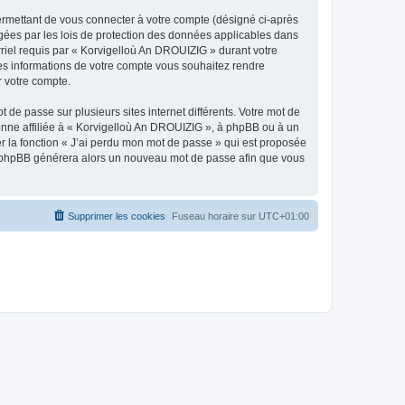
ermettant de vous connecter à votre compte (désigné ci-après
gées par les lois de protection des données applicables dans
rriel requis par « Korvigelloù An DROUIZIG » durant votre
lles informations de votre compte vous souhaitez rendre
r votre compte.
 de passe sur plusieurs sites internet différents. Votre mot de
nne affiliée à « Korvigelloù An DROUIZIG », à phpBB ou à un
er la fonction « J’ai perdu mon mot de passe » qui est proposée
ciel phpBB générera alors un nouveau mot de passe afin que vous
Supprimer les cookies
Fuseau horaire sur
UTC+01:00