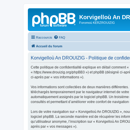
Korvigelloù An D
Foromoù KERZROUIZIG
Raccourcis
FAQ
Accueil du forum
Korvigelloù An DROUIZIG - Politique de confiden
Cette politique de confidentialité explique en détail comment «
« https://www.drouizig.org/phpBB3 ») et phpBB (désigné ci-après 
ci-après par « vos informations »).
Vos informations sont collectées de deux manières différentes.
téléchargés temporairement par le navigateur internet de votre 
automatiquement assignés par le logiciel phpBB. Un troisième co
consultés et permettant d’améliorer votre confort de navigation e
Lors de votre navigation sur « Korvigelloù An DROUIZIG », no
logiciel phpBB. La seconde manière est de récupérer les infor
qu’utilisateur anonyme, l’inscription sur « Korvigelloù An DROU
après par « vos messages »).