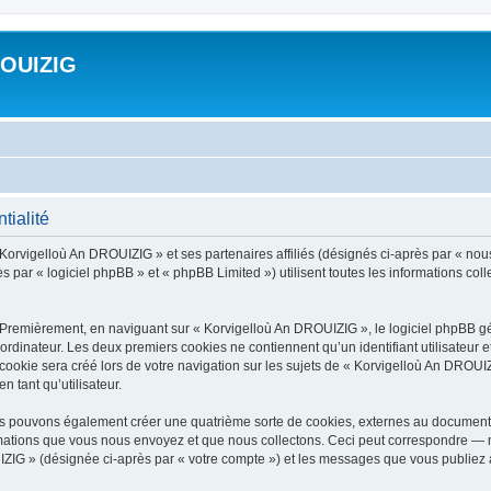
ROUIZIG
tialité
 Korvigelloù An DROUIZIG » et ses partenaires affiliés (désignés ci-après par « nou
par « logiciel phpBB » et « phpBB Limited ») utilisent toutes les informations colle
 Premièrement, en naviguant sur « Korvigelloù An DROUIZIG », le logiciel phpBB gén
ordinateur. Les deux premiers cookies ne contiennent qu’un identifiant utilisateur 
okie sera créé lors de votre navigation sur les sujets de « Korvigelloù An DROUIZI
n tant qu’utilisateur.
us pouvons également créer une quatrième sorte de cookies, externes au document 
mations que vous nous envoyez et que nous collectons. Ceci peut correspondre — m
IZIG » (désignée ci-après par « votre compte ») et les messages que vous publiez ap