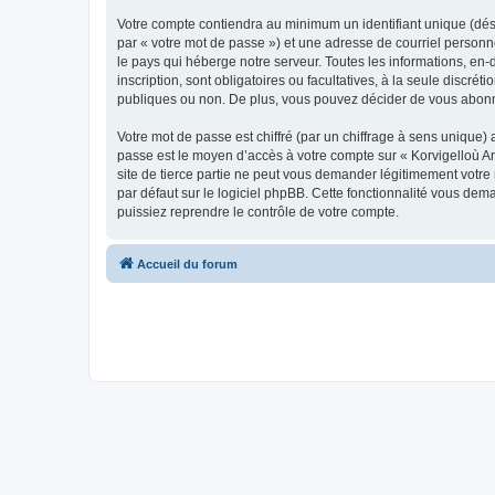
Votre compte contiendra au minimum un identifiant unique (dés
par « votre mot de passe ») et une adresse de courriel person
le pays qui héberge notre serveur. Toutes les informations, en-
inscription, sont obligatoires ou facultatives, à la seule disc
publiques ou non. De plus, vous pouvez décider de vous abonner
Votre mot de passe est chiffré (par un chiffrage à sens unique) 
passe est le moyen d’accès à votre compte sur « Korvigelloù 
site de tierce partie ne peut vous demander légitimement votre
par défaut sur le logiciel phpBB. Cette fonctionnalité vous dem
puissiez reprendre le contrôle de votre compte.
Accueil du forum