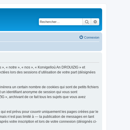
Rechercher
Recherche avancé
Connexion
s », « notre », « nos », « Korvigelloù An DROUIZIG » et
ctées lors des sessions d’utilisation de votre part (désignées
èrera un certain nombre de cookies qui sont de petits fichiers
et un identifiant anonyme de session qui vous sont
G », archivant de ce fait tous les sujets que vous avez
qui est prévu pour couvrir uniquement les pages créées par le
ais n’est pas limité à — la publication de messages en tant
rès votre inscription et lors de votre connexion (désignés ci-