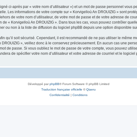
igné ci-après par « votre nom d’utilisateur ») et un mot de passe personnel vous p
nelle. Les informations de votre compte sur « Korvigelloù An DROUIZIG » sont proté
dehors de votre nom d’utilisateur, de votre mot de passe et de votre adresse de cou
rétion de « Korvigelloù An DROUIZIG ». Dans tous les cas, vous pouvez contrôler que
 ou non à la liste de diffusion du logiciel phpBB depuis une option disponible su
afin qu’il soit sécurisé. Cependant, il est recommandé de ne pas utiliser le même mot
An DROUIZIG », veillez donc à le conservez précieusement. En aucun cas une perso
 mot de passe. Si vous oubliez le mot de passe de votre compte, vous pouvez utilis
andera de spécifier votre nom d’utilisateur et votre adresse de courriel et le logi
Développé par
phpBB
® Forum Software © phpBB Limited
Traduction française officielle
©
Qiaeru
Confidentialité
|
Conditions