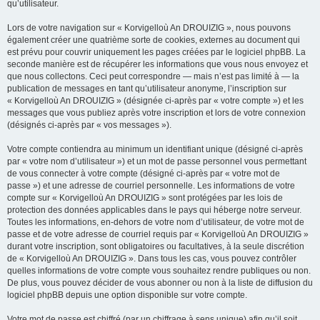
qu’utilisateur.
Lors de votre navigation sur « Korvigelloù An DROUIZIG », nous pouvons
également créer une quatrième sorte de cookies, externes au document qui
est prévu pour couvrir uniquement les pages créées par le logiciel phpBB. La
seconde manière est de récupérer les informations que vous nous envoyez et
que nous collectons. Ceci peut correspondre — mais n’est pas limité à — la
publication de messages en tant qu’utilisateur anonyme, l’inscription sur
« Korvigelloù An DROUIZIG » (désignée ci-après par « votre compte ») et les
messages que vous publiez après votre inscription et lors de votre connexion
(désignés ci-après par « vos messages »).
Votre compte contiendra au minimum un identifiant unique (désigné ci-après
par « votre nom d’utilisateur ») et un mot de passe personnel vous permettant
de vous connecter à votre compte (désigné ci-après par « votre mot de
passe ») et une adresse de courriel personnelle. Les informations de votre
compte sur « Korvigelloù An DROUIZIG » sont protégées par les lois de
protection des données applicables dans le pays qui héberge notre serveur.
Toutes les informations, en-dehors de votre nom d’utilisateur, de votre mot de
passe et de votre adresse de courriel requis par « Korvigelloù An DROUIZIG »
durant votre inscription, sont obligatoires ou facultatives, à la seule discrétion
de « Korvigelloù An DROUIZIG ». Dans tous les cas, vous pouvez contrôler
quelles informations de votre compte vous souhaitez rendre publiques ou non.
De plus, vous pouvez décider de vous abonner ou non à la liste de diffusion du
logiciel phpBB depuis une option disponible sur votre compte.
Votre mot de passe est chiffré (par un chiffrage à sens unique) afin qu’il soit