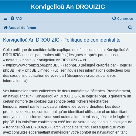
Korvigelloù An DROUIZIG
FAQ
Connexion
R
Accueil du forum
e
Korvigelloù An DROUIZIG - Politique de confidentialité
c
h
Cette politique de confidentialité explique en détail comment « Korvigelloù An
DROUIZIG » et ses partenaires affiliés (désignés ci-après par « nous »,
e
« notre », « nos », « Korvigelloù An DROUIZIG » et
r
« https://www.drouizig.org/phpBB3 ») et phpBB (désigné ci-après par « logiciel
phpBB » et « phpBB Limited ») utilisent toutes les informations collectées lors
c
des sessions d’utilisation de votre part (désignées ci-après par « vos
h
informations »).
e
Vos informations sont collectées de deux manières différentes. Premièrement,
r
en naviguant sur « Korvigelloù An DROUIZIG », le logiciel phpBB génèrera un
certain nombre de cookies qui sont de petits fichiers téléchargés
temporairement par le navigateur internet de votre ordinateur. Les deux
premiers cookies ne contiennent qu’un identifiant utilisateur et un identifiant
anonyme de session qui vous sont automatiquement assignés par le logiciel
phpBB. Un troisième cookie sera créé lors de votre navigation sur les sujets de
« Korvigelloù An DROUIZIG », archivant de ce fait tous les sujets que vous
avez consultés et permettant d’améliorer votre confort de navigation en tant