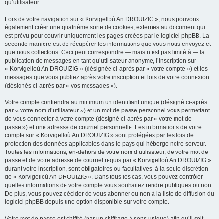
qu’utilisateur.
Lors de votre navigation sur « Korvigelloù An DROUIZIG », nous pouvons
également créer une quatrième sorte de cookies, externes au document qui
est prévu pour couvrir uniquement les pages créées par le logiciel phpBB. La
seconde manière est de récupérer les informations que vous nous envoyez et
que nous collectons. Ceci peut correspondre — mais n’est pas limité à — la
publication de messages en tant qu’utilisateur anonyme, l’inscription sur
« Korvigelloù An DROUIZIG » (désignée ci-après par « votre compte ») et les
messages que vous publiez après votre inscription et lors de votre connexion
(désignés ci-après par « vos messages »).
Votre compte contiendra au minimum un identifiant unique (désigné ci-après
par « votre nom d’utilisateur ») et un mot de passe personnel vous permettant
de vous connecter à votre compte (désigné ci-après par « votre mot de
passe ») et une adresse de courriel personnelle. Les informations de votre
compte sur « Korvigelloù An DROUIZIG » sont protégées par les lois de
protection des données applicables dans le pays qui héberge notre serveur.
Toutes les informations, en-dehors de votre nom d’utilisateur, de votre mot de
passe et de votre adresse de courriel requis par « Korvigelloù An DROUIZIG »
durant votre inscription, sont obligatoires ou facultatives, à la seule discrétion
de « Korvigelloù An DROUIZIG ». Dans tous les cas, vous pouvez contrôler
quelles informations de votre compte vous souhaitez rendre publiques ou non.
De plus, vous pouvez décider de vous abonner ou non à la liste de diffusion du
logiciel phpBB depuis une option disponible sur votre compte.
Votre mot de passe est chiffré (par un chiffrage à sens unique) afin qu’il soit