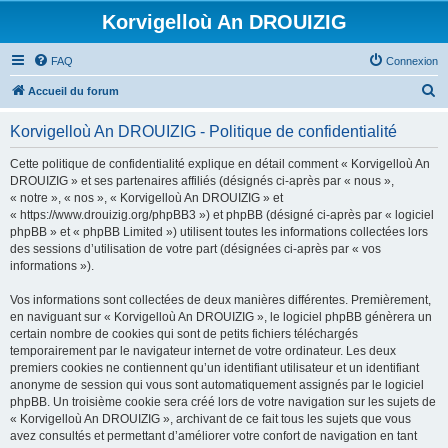
Korvigelloù An DROUIZIG
FAQ
Connexion
R
Accueil du forum
e
Korvigelloù An DROUIZIG - Politique de confidentialité
c
h
Cette politique de confidentialité explique en détail comment « Korvigelloù An
DROUIZIG » et ses partenaires affiliés (désignés ci-après par « nous »,
e
« notre », « nos », « Korvigelloù An DROUIZIG » et
r
« https://www.drouizig.org/phpBB3 ») et phpBB (désigné ci-après par « logiciel
phpBB » et « phpBB Limited ») utilisent toutes les informations collectées lors
c
des sessions d’utilisation de votre part (désignées ci-après par « vos
h
informations »).
e
Vos informations sont collectées de deux manières différentes. Premièrement,
r
en naviguant sur « Korvigelloù An DROUIZIG », le logiciel phpBB génèrera un
certain nombre de cookies qui sont de petits fichiers téléchargés
temporairement par le navigateur internet de votre ordinateur. Les deux
premiers cookies ne contiennent qu’un identifiant utilisateur et un identifiant
anonyme de session qui vous sont automatiquement assignés par le logiciel
phpBB. Un troisième cookie sera créé lors de votre navigation sur les sujets de
« Korvigelloù An DROUIZIG », archivant de ce fait tous les sujets que vous
avez consultés et permettant d’améliorer votre confort de navigation en tant