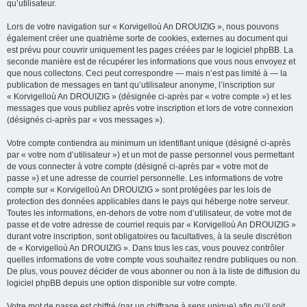
qu’utilisateur.
Lors de votre navigation sur « Korvigelloù An DROUIZIG », nous pouvons
également créer une quatrième sorte de cookies, externes au document qui
est prévu pour couvrir uniquement les pages créées par le logiciel phpBB. La
seconde manière est de récupérer les informations que vous nous envoyez et
que nous collectons. Ceci peut correspondre — mais n’est pas limité à — la
publication de messages en tant qu’utilisateur anonyme, l’inscription sur
« Korvigelloù An DROUIZIG » (désignée ci-après par « votre compte ») et les
messages que vous publiez après votre inscription et lors de votre connexion
(désignés ci-après par « vos messages »).
Votre compte contiendra au minimum un identifiant unique (désigné ci-après
par « votre nom d’utilisateur ») et un mot de passe personnel vous permettant
de vous connecter à votre compte (désigné ci-après par « votre mot de
passe ») et une adresse de courriel personnelle. Les informations de votre
compte sur « Korvigelloù An DROUIZIG » sont protégées par les lois de
protection des données applicables dans le pays qui héberge notre serveur.
Toutes les informations, en-dehors de votre nom d’utilisateur, de votre mot de
passe et de votre adresse de courriel requis par « Korvigelloù An DROUIZIG »
durant votre inscription, sont obligatoires ou facultatives, à la seule discrétion
de « Korvigelloù An DROUIZIG ». Dans tous les cas, vous pouvez contrôler
quelles informations de votre compte vous souhaitez rendre publiques ou non.
De plus, vous pouvez décider de vous abonner ou non à la liste de diffusion du
logiciel phpBB depuis une option disponible sur votre compte.
Votre mot de passe est chiffré (par un chiffrage à sens unique) afin qu’il soit