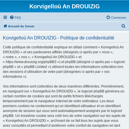
Korvigelloù An DROUIZIG
FAQ
Connexion
R
Accueil du forum
e
Korvigelloù An DROUIZIG - Politique de confidentialité
c
h
Cette politique de confidentialité explique en détail comment « Korvigelloù An
DROUIZIG » et ses partenaires affiliés (désignés ci-après par « nous »,
e
« notre », « nos », « Korvigelloù An DROUIZIG » et
r
« https://www.drouizig.org/phpBB3 ») et phpBB (désigné ci-après par « logiciel
phpBB » et « phpBB Limited ») utilisent toutes les informations collectées lors
c
des sessions d’utilisation de votre part (désignées ci-après par « vos
h
informations »).
e
Vos informations sont collectées de deux manières différentes. Premièrement,
r
en naviguant sur « Korvigelloù An DROUIZIG », le logiciel phpBB génèrera un
certain nombre de cookies qui sont de petits fichiers téléchargés
temporairement par le navigateur internet de votre ordinateur. Les deux
premiers cookies ne contiennent qu’un identifiant utilisateur et un identifiant
anonyme de session qui vous sont automatiquement assignés par le logiciel
phpBB. Un troisième cookie sera créé lors de votre navigation sur les sujets de
« Korvigelloù An DROUIZIG », archivant de ce fait tous les sujets que vous
avez consultés et permettant d’améliorer votre confort de navigation en tant