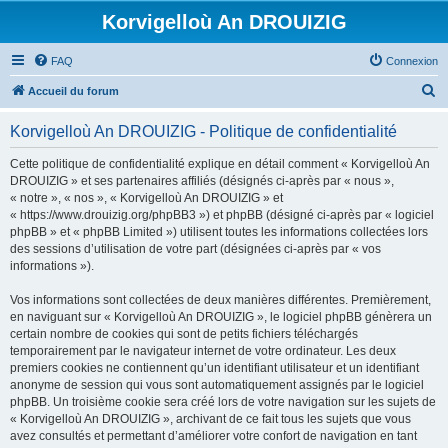
Korvigelloù An DROUIZIG
FAQ
Connexion
R
Accueil du forum
e
Korvigelloù An DROUIZIG - Politique de confidentialité
c
h
Cette politique de confidentialité explique en détail comment « Korvigelloù An
DROUIZIG » et ses partenaires affiliés (désignés ci-après par « nous »,
e
« notre », « nos », « Korvigelloù An DROUIZIG » et
r
« https://www.drouizig.org/phpBB3 ») et phpBB (désigné ci-après par « logiciel
phpBB » et « phpBB Limited ») utilisent toutes les informations collectées lors
c
des sessions d’utilisation de votre part (désignées ci-après par « vos
h
informations »).
e
Vos informations sont collectées de deux manières différentes. Premièrement,
r
en naviguant sur « Korvigelloù An DROUIZIG », le logiciel phpBB génèrera un
certain nombre de cookies qui sont de petits fichiers téléchargés
temporairement par le navigateur internet de votre ordinateur. Les deux
premiers cookies ne contiennent qu’un identifiant utilisateur et un identifiant
anonyme de session qui vous sont automatiquement assignés par le logiciel
phpBB. Un troisième cookie sera créé lors de votre navigation sur les sujets de
« Korvigelloù An DROUIZIG », archivant de ce fait tous les sujets que vous
avez consultés et permettant d’améliorer votre confort de navigation en tant