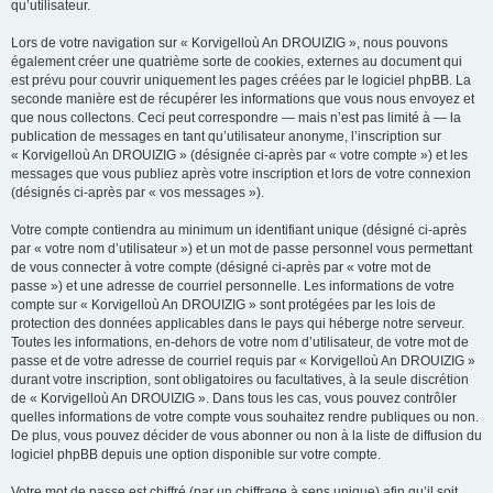
qu’utilisateur.
Lors de votre navigation sur « Korvigelloù An DROUIZIG », nous pouvons
également créer une quatrième sorte de cookies, externes au document qui
est prévu pour couvrir uniquement les pages créées par le logiciel phpBB. La
seconde manière est de récupérer les informations que vous nous envoyez et
que nous collectons. Ceci peut correspondre — mais n’est pas limité à — la
publication de messages en tant qu’utilisateur anonyme, l’inscription sur
« Korvigelloù An DROUIZIG » (désignée ci-après par « votre compte ») et les
messages que vous publiez après votre inscription et lors de votre connexion
(désignés ci-après par « vos messages »).
Votre compte contiendra au minimum un identifiant unique (désigné ci-après
par « votre nom d’utilisateur ») et un mot de passe personnel vous permettant
de vous connecter à votre compte (désigné ci-après par « votre mot de
passe ») et une adresse de courriel personnelle. Les informations de votre
compte sur « Korvigelloù An DROUIZIG » sont protégées par les lois de
protection des données applicables dans le pays qui héberge notre serveur.
Toutes les informations, en-dehors de votre nom d’utilisateur, de votre mot de
passe et de votre adresse de courriel requis par « Korvigelloù An DROUIZIG »
durant votre inscription, sont obligatoires ou facultatives, à la seule discrétion
de « Korvigelloù An DROUIZIG ». Dans tous les cas, vous pouvez contrôler
quelles informations de votre compte vous souhaitez rendre publiques ou non.
De plus, vous pouvez décider de vous abonner ou non à la liste de diffusion du
logiciel phpBB depuis une option disponible sur votre compte.
Votre mot de passe est chiffré (par un chiffrage à sens unique) afin qu’il soit