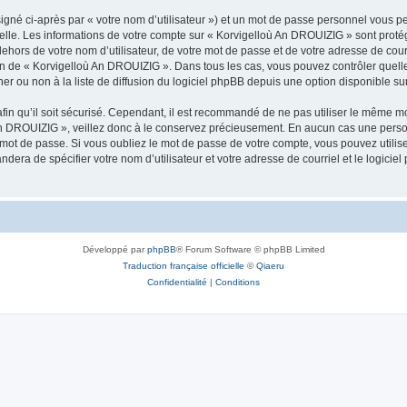
igné ci-après par « votre nom d’utilisateur ») et un mot de passe personnel vous p
nelle. Les informations de votre compte sur « Korvigelloù An DROUIZIG » sont proté
dehors de votre nom d’utilisateur, de votre mot de passe et de votre adresse de cou
rétion de « Korvigelloù An DROUIZIG ». Dans tous les cas, vous pouvez contrôler que
 ou non à la liste de diffusion du logiciel phpBB depuis une option disponible su
afin qu’il soit sécurisé. Cependant, il est recommandé de ne pas utiliser le même mot
An DROUIZIG », veillez donc à le conservez précieusement. En aucun cas une perso
 mot de passe. Si vous oubliez le mot de passe de votre compte, vous pouvez utilis
andera de spécifier votre nom d’utilisateur et votre adresse de courriel et le logi
Développé par
phpBB
® Forum Software © phpBB Limited
Traduction française officielle
©
Qiaeru
Confidentialité
|
Conditions