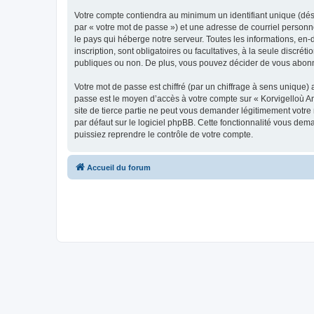
Votre compte contiendra au minimum un identifiant unique (dés
par « votre mot de passe ») et une adresse de courriel person
le pays qui héberge notre serveur. Toutes les informations, en-
inscription, sont obligatoires ou facultatives, à la seule disc
publiques ou non. De plus, vous pouvez décider de vous abonner
Votre mot de passe est chiffré (par un chiffrage à sens unique) 
passe est le moyen d’accès à votre compte sur « Korvigelloù 
site de tierce partie ne peut vous demander légitimement votre
par défaut sur le logiciel phpBB. Cette fonctionnalité vous dem
puissiez reprendre le contrôle de votre compte.
Accueil du forum