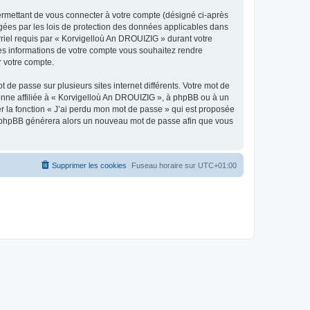
ermettant de vous connecter à votre compte (désigné ci-après
gées par les lois de protection des données applicables dans
rriel requis par « Korvigelloù An DROUIZIG » durant votre
lles informations de votre compte vous souhaitez rendre
r votre compte.
 de passe sur plusieurs sites internet différents. Votre mot de
nne affiliée à « Korvigelloù An DROUIZIG », à phpBB ou à un
er la fonction « J’ai perdu mon mot de passe » qui est proposée
ciel phpBB générera alors un nouveau mot de passe afin que vous
Supprimer les cookies
Fuseau horaire sur
UTC+01:00