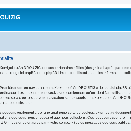
ROUIZIG
tialité
 Korvigelloù An DROUIZIG » et ses partenaires affiliés (désignés ci-après par « nou
par « logiciel phpBB » et « phpBB Limited ») utilisent toutes les informations colle
 Premièrement, en naviguant sur « Korvigelloù An DROUIZIG », le logiciel phpBB gén
ordinateur. Les deux premiers cookies ne contiennent qu’un identifiant utilisateur 
okie sera créé lors de votre navigation sur les sujets de « Korvigelloù An DROUIZI
n tant qu’utilisateur.
us pouvons également créer une quatrième sorte de cookies, externes au document 
mations que vous nous envoyez et que nous collectons. Ceci peut correspondre — m
IZIG » (désignée ci-après par « votre compte ») et les messages que vous publiez ap