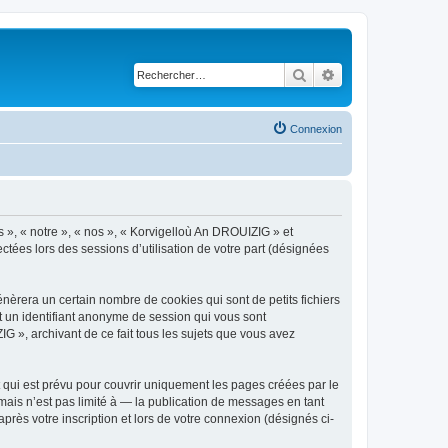
Rechercher
Recherche avancé
Connexion
s », « notre », « nos », « Korvigelloù An DROUIZIG » et
ctées lors des sessions d’utilisation de votre part (désignées
èrera un certain nombre de cookies qui sont de petits fichiers
et un identifiant anonyme de session qui vous sont
G », archivant de ce fait tous les sujets que vous avez
qui est prévu pour couvrir uniquement les pages créées par le
ais n’est pas limité à — la publication de messages en tant
rès votre inscription et lors de votre connexion (désignés ci-