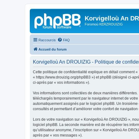
Korvigelloù An D
Foromoù KERZROUIZIG
Raccourcis
FAQ
Accueil du forum
Korvigelloù An DROUIZIG - Politique de confiden
Cette politique de confidentialité explique en détail comment «
« https://www.drouizig.org/phpBB3 ») et phpBB (désigné ci-après 
ci-après par « vos informations »).
Vos informations sont collectées de deux manières différentes.
téléchargés temporairement par le navigateur internet de votre 
automatiquement assignés par le logiciel phpBB. Un troisième co
consultés et permettant d’améliorer votre confort de navigation e
Lors de votre navigation sur « Korvigelloù An DROUIZIG », no
logiciel phpBB. La seconde manière est de récupérer les infor
qu’utilisateur anonyme, l’inscription sur « Korvigelloù An DROU
après par « vos messages »).