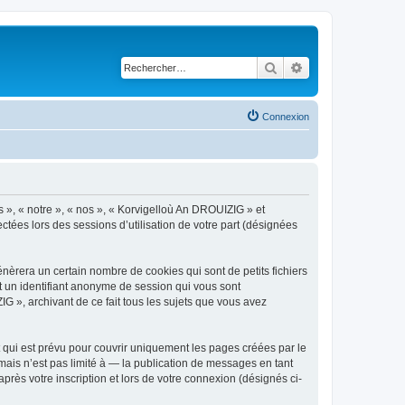
Rechercher
Recherche avancé
Connexion
s », « notre », « nos », « Korvigelloù An DROUIZIG » et
ctées lors des sessions d’utilisation de votre part (désignées
èrera un certain nombre de cookies qui sont de petits fichiers
et un identifiant anonyme de session qui vous sont
G », archivant de ce fait tous les sujets que vous avez
qui est prévu pour couvrir uniquement les pages créées par le
ais n’est pas limité à — la publication de messages en tant
rès votre inscription et lors de votre connexion (désignés ci-