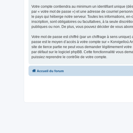
Votre compte contiendra au minimum un identifiant unique (dés
par « votre mot de passe ») et une adresse de courriel person
le pays qui héberge notre serveur. Toutes les informations, en-
inscription, sont obligatoires ou facultatives, à la seule disc
publiques ou non. De plus, vous pouvez décider de vous abonner
Votre mot de passe est chiffré (par un chiffrage à sens unique) 
passe est le moyen d’accès à votre compte sur « Korvigelloù 
site de tierce partie ne peut vous demander légitimement votre
par défaut sur le logiciel phpBB. Cette fonctionnalité vous dem
puissiez reprendre le contrôle de votre compte.
Accueil du forum