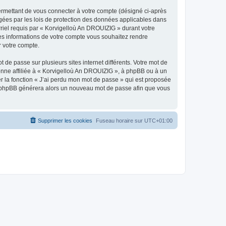
ermettant de vous connecter à votre compte (désigné ci-après
gées par les lois de protection des données applicables dans
rriel requis par « Korvigelloù An DROUIZIG » durant votre
lles informations de votre compte vous souhaitez rendre
r votre compte.
 de passe sur plusieurs sites internet différents. Votre mot de
nne affiliée à « Korvigelloù An DROUIZIG », à phpBB ou à un
er la fonction « J’ai perdu mon mot de passe » qui est proposée
ciel phpBB générera alors un nouveau mot de passe afin que vous
Supprimer les cookies
Fuseau horaire sur
UTC+01:00