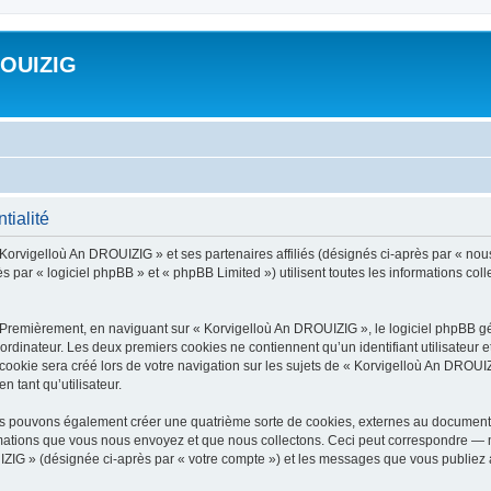
ROUIZIG
tialité
 Korvigelloù An DROUIZIG » et ses partenaires affiliés (désignés ci-après par « nou
par « logiciel phpBB » et « phpBB Limited ») utilisent toutes les informations colle
 Premièrement, en naviguant sur « Korvigelloù An DROUIZIG », le logiciel phpBB gén
ordinateur. Les deux premiers cookies ne contiennent qu’un identifiant utilisateur 
okie sera créé lors de votre navigation sur les sujets de « Korvigelloù An DROUIZI
n tant qu’utilisateur.
us pouvons également créer une quatrième sorte de cookies, externes au document 
mations que vous nous envoyez et que nous collectons. Ceci peut correspondre — m
IZIG » (désignée ci-après par « votre compte ») et les messages que vous publiez ap