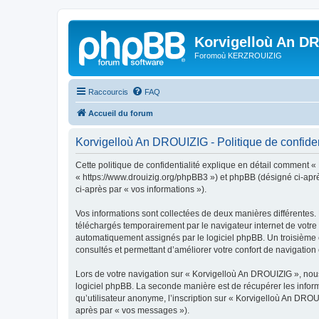
Korvigelloù An D
Foromoù KERZROUIZIG
Raccourcis
FAQ
Accueil du forum
Korvigelloù An DROUIZIG - Politique de confiden
Cette politique de confidentialité explique en détail comment «
« https://www.drouizig.org/phpBB3 ») et phpBB (désigné ci-après 
ci-après par « vos informations »).
Vos informations sont collectées de deux manières différentes.
téléchargés temporairement par le navigateur internet de votre 
automatiquement assignés par le logiciel phpBB. Un troisième co
consultés et permettant d’améliorer votre confort de navigation e
Lors de votre navigation sur « Korvigelloù An DROUIZIG », no
logiciel phpBB. La seconde manière est de récupérer les infor
qu’utilisateur anonyme, l’inscription sur « Korvigelloù An DROU
après par « vos messages »).