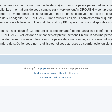
igné ci-après par « votre nom d’utilisateur ») et un mot de passe personnel vous p
nelle. Les informations de votre compte sur « Korvigelloù An DROUIZIG » sont proté
dehors de votre nom d’utilisateur, de votre mot de passe et de votre adresse de cou
rétion de « Korvigelloù An DROUIZIG ». Dans tous les cas, vous pouvez contrôler que
 ou non à la liste de diffusion du logiciel phpBB depuis une option disponible su
afin qu’il soit sécurisé. Cependant, il est recommandé de ne pas utiliser le même mot
An DROUIZIG », veillez donc à le conservez précieusement. En aucun cas une perso
 mot de passe. Si vous oubliez le mot de passe de votre compte, vous pouvez utilis
andera de spécifier votre nom d’utilisateur et votre adresse de courriel et le logi
Développé par
phpBB
® Forum Software © phpBB Limited
Traduction française officielle
©
Qiaeru
Confidentialité
|
Conditions