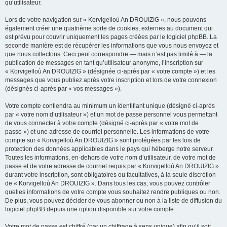
qu’utilisateur.
Lors de votre navigation sur « Korvigelloù An DROUIZIG », nous pouvons
également créer une quatrième sorte de cookies, externes au document qui
est prévu pour couvrir uniquement les pages créées par le logiciel phpBB. La
seconde manière est de récupérer les informations que vous nous envoyez et
que nous collectons. Ceci peut correspondre — mais n’est pas limité à — la
publication de messages en tant qu’utilisateur anonyme, l’inscription sur
« Korvigelloù An DROUIZIG » (désignée ci-après par « votre compte ») et les
messages que vous publiez après votre inscription et lors de votre connexion
(désignés ci-après par « vos messages »).
Votre compte contiendra au minimum un identifiant unique (désigné ci-après
par « votre nom d’utilisateur ») et un mot de passe personnel vous permettant
de vous connecter à votre compte (désigné ci-après par « votre mot de
passe ») et une adresse de courriel personnelle. Les informations de votre
compte sur « Korvigelloù An DROUIZIG » sont protégées par les lois de
protection des données applicables dans le pays qui héberge notre serveur.
Toutes les informations, en-dehors de votre nom d’utilisateur, de votre mot de
passe et de votre adresse de courriel requis par « Korvigelloù An DROUIZIG »
durant votre inscription, sont obligatoires ou facultatives, à la seule discrétion
de « Korvigelloù An DROUIZIG ». Dans tous les cas, vous pouvez contrôler
quelles informations de votre compte vous souhaitez rendre publiques ou non.
De plus, vous pouvez décider de vous abonner ou non à la liste de diffusion du
logiciel phpBB depuis une option disponible sur votre compte.
Votre mot de passe est chiffré (par un chiffrage à sens unique) afin qu’il soit