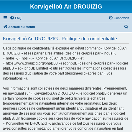
Korvigelloù An DROUIZIG
FAQ
Connexion
R
Accueil du forum
e
Korvigelloù An DROUIZIG - Politique de confidentialité
c
h
Cette politique de confidentialité explique en détail comment « Korvigelloù An
DROUIZIG » et ses partenaires affiliés (désignés ci-après par « nous »,
e
« notre », « nos », « Korvigelloù An DROUIZIG » et
r
« https://www.drouizig.org/phpBB3 ») et phpBB (désigné ci-après par « logiciel
phpBB » et « phpBB Limited ») utilisent toutes les informations collectées lors
c
des sessions d’utilisation de votre part (désignées ci-après par « vos
h
informations »).
e
Vos informations sont collectées de deux manières différentes. Premièrement,
r
en naviguant sur « Korvigelloù An DROUIZIG », le logiciel phpBB génèrera un
certain nombre de cookies qui sont de petits fichiers téléchargés
temporairement par le navigateur internet de votre ordinateur. Les deux
premiers cookies ne contiennent qu’un identifiant utilisateur et un identifiant
anonyme de session qui vous sont automatiquement assignés par le logiciel
phpBB. Un troisième cookie sera créé lors de votre navigation sur les sujets de
« Korvigelloù An DROUIZIG », archivant de ce fait tous les sujets que vous
avez consultés et permettant d’améliorer votre confort de navigation en tant