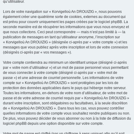
qu’utilisateur.
Lors de votre navigation sur « Korvigelloù An DROUIZIG », nous pouvons
également créer une quatrième sorte de cookies, externes au document qui
est prévu pour couvrir uniquement les pages créées par le logiciel phpBB. La
seconde manière est de récupérer les informations que vous nous envoyez et
que nous collectons. Ceci peut correspondre — mais n’est pas limité à — la
publication de messages en tant qu’utilisateur anonyme, l’inscription sur
« Korvigelloù An DROUIZIG » (désignée ci-après par « votre compte ») et les
messages que vous publiez après votre inscription et lors de votre connexion
(désignés ci-après par « vos messages »).
Votre compte contiendra au minimum un identifiant unique (désigné ci-après
par « votre nom d’utilisateur ») et un mot de passe personnel vous permettant
de vous connecter à votre compte (désigné ci-après par « votre mot de
passe ») et une adresse de courriel personnelle. Les informations de votre
compte sur « Korvigelloù An DROUIZIG » sont protégées par les lois de
protection des données applicables dans le pays qui héberge notre serveur.
Toutes les informations, en-dehors de votre nom d’utilisateur, de votre mot de
passe et de votre adresse de courriel requis par « Korvigelloù An DROUIZIG »
durant votre inscription, sont obligatoires ou facultatives, à la seule discrétion
de « Korvigelloù An DROUIZIG ». Dans tous les cas, vous pouvez contrôler
quelles informations de votre compte vous souhaitez rendre publiques ou non.
De plus, vous pouvez décider de vous abonner ou non à la liste de diffusion du
logiciel phpBB depuis une option disponible sur votre compte.
Votre mot de passe est chiffré (par un chiffrage à sens unique) afin qu’il soit