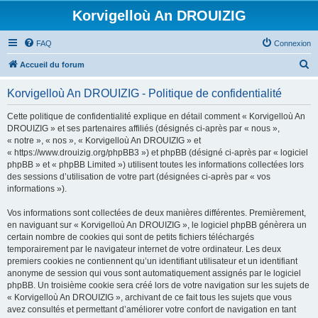
Korvigelloù An DROUIZIG
FAQ
Connexion
R
Accueil du forum
e
Korvigelloù An DROUIZIG - Politique de confidentialité
c
h
Cette politique de confidentialité explique en détail comment « Korvigelloù An
DROUIZIG » et ses partenaires affiliés (désignés ci-après par « nous »,
e
« notre », « nos », « Korvigelloù An DROUIZIG » et
r
« https://www.drouizig.org/phpBB3 ») et phpBB (désigné ci-après par « logiciel
phpBB » et « phpBB Limited ») utilisent toutes les informations collectées lors
c
des sessions d’utilisation de votre part (désignées ci-après par « vos
h
informations »).
e
Vos informations sont collectées de deux manières différentes. Premièrement,
r
en naviguant sur « Korvigelloù An DROUIZIG », le logiciel phpBB génèrera un
certain nombre de cookies qui sont de petits fichiers téléchargés
temporairement par le navigateur internet de votre ordinateur. Les deux
premiers cookies ne contiennent qu’un identifiant utilisateur et un identifiant
anonyme de session qui vous sont automatiquement assignés par le logiciel
phpBB. Un troisième cookie sera créé lors de votre navigation sur les sujets de
« Korvigelloù An DROUIZIG », archivant de ce fait tous les sujets que vous
avez consultés et permettant d’améliorer votre confort de navigation en tant