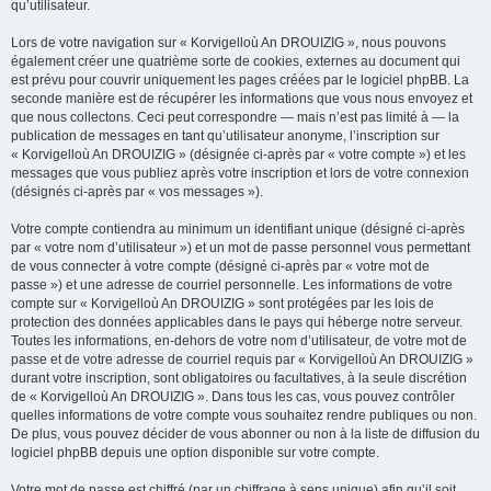
qu’utilisateur.
Lors de votre navigation sur « Korvigelloù An DROUIZIG », nous pouvons
également créer une quatrième sorte de cookies, externes au document qui
est prévu pour couvrir uniquement les pages créées par le logiciel phpBB. La
seconde manière est de récupérer les informations que vous nous envoyez et
que nous collectons. Ceci peut correspondre — mais n’est pas limité à — la
publication de messages en tant qu’utilisateur anonyme, l’inscription sur
« Korvigelloù An DROUIZIG » (désignée ci-après par « votre compte ») et les
messages que vous publiez après votre inscription et lors de votre connexion
(désignés ci-après par « vos messages »).
Votre compte contiendra au minimum un identifiant unique (désigné ci-après
par « votre nom d’utilisateur ») et un mot de passe personnel vous permettant
de vous connecter à votre compte (désigné ci-après par « votre mot de
passe ») et une adresse de courriel personnelle. Les informations de votre
compte sur « Korvigelloù An DROUIZIG » sont protégées par les lois de
protection des données applicables dans le pays qui héberge notre serveur.
Toutes les informations, en-dehors de votre nom d’utilisateur, de votre mot de
passe et de votre adresse de courriel requis par « Korvigelloù An DROUIZIG »
durant votre inscription, sont obligatoires ou facultatives, à la seule discrétion
de « Korvigelloù An DROUIZIG ». Dans tous les cas, vous pouvez contrôler
quelles informations de votre compte vous souhaitez rendre publiques ou non.
De plus, vous pouvez décider de vous abonner ou non à la liste de diffusion du
logiciel phpBB depuis une option disponible sur votre compte.
Votre mot de passe est chiffré (par un chiffrage à sens unique) afin qu’il soit