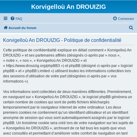
Korvigelloù An DROUIZIG
FAQ
Connexion
R
Accueil du forum
e
Korvigelloù An DROUIZIG - Politique de confidentialité
c
h
Cette politique de confidentialité explique en détail comment « Korvigelloù An
DROUIZIG » et ses partenaires affiliés (désignés ci-après par « nous »,
e
« notre », « nos », « Korvigelloù An DROUIZIG » et
r
« https://www.drouizig.org/phpBB3 ») et phpBB (désigné ci-après par « logiciel
phpBB » et « phpBB Limited ») utilisent toutes les informations collectées lors
c
des sessions d’utilisation de votre part (désignées ci-après par « vos
h
informations »).
e
Vos informations sont collectées de deux manières différentes. Premièrement,
r
en naviguant sur « Korvigelloù An DROUIZIG », le logiciel phpBB génèrera un
certain nombre de cookies qui sont de petits fichiers téléchargés
temporairement par le navigateur internet de votre ordinateur. Les deux
premiers cookies ne contiennent qu’un identifiant utilisateur et un identifiant
anonyme de session qui vous sont automatiquement assignés par le logiciel
phpBB. Un troisième cookie sera créé lors de votre navigation sur les sujets de
« Korvigelloù An DROUIZIG », archivant de ce fait tous les sujets que vous
avez consultés et permettant d’améliorer votre confort de navigation en tant