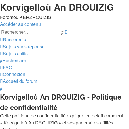
Korvigelloù An DROUIZIG
Foromoù KERZROUIZIG
Accéder au contenu
Recherche
Rechercher
avancée
Raccourcis
Sujets sans réponse
Sujets actifs
Rechercher
FAQ
Connexion
Accueil du forum
Rechercher
Korvigelloù An DROUIZIG - Politique
de confidentialité
Cette politique de confidentialité explique en détail comment
« Korvigelloù An DROUIZIG » et ses partenaires affiliés