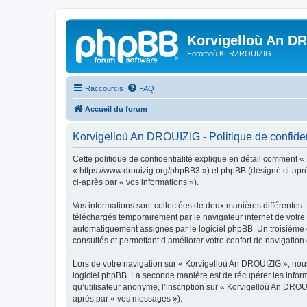
Korvigelloù An D
Foromoù KERZROUIZIG
Raccourcis
FAQ
Accueil du forum
Korvigelloù An DROUIZIG - Politique de confiden
Cette politique de confidentialité explique en détail comment «
« https://www.drouizig.org/phpBB3 ») et phpBB (désigné ci-après 
ci-après par « vos informations »).
Vos informations sont collectées de deux manières différentes.
téléchargés temporairement par le navigateur internet de votre 
automatiquement assignés par le logiciel phpBB. Un troisième co
consultés et permettant d’améliorer votre confort de navigation e
Lors de votre navigation sur « Korvigelloù An DROUIZIG », no
logiciel phpBB. La seconde manière est de récupérer les infor
qu’utilisateur anonyme, l’inscription sur « Korvigelloù An DROU
après par « vos messages »).