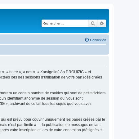
Rechercher
Recherche avancé
Connexion
s », « notre », « nos », « Korvigelloù An DROUIZIG » et
ctées lors des sessions d’utilisation de votre part (désignées
èrera un certain nombre de cookies qui sont de petits fichiers
et un identifiant anonyme de session qui vous sont
G », archivant de ce fait tous les sujets que vous avez
qui est prévu pour couvrir uniquement les pages créées par le
ais n’est pas limité à — la publication de messages en tant
rès votre inscription et lors de votre connexion (désignés ci-