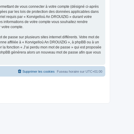
ermettant de vous connecter à votre compte (désigné ci-après
gées par les lois de protection des données applicables dans
rriel requis par « Korvigelloù An DROUIZIG » durant votre
lles informations de votre compte vous souhaitez rendre
r votre compte.
 de passe sur plusieurs sites internet différents. Votre mot de
nne affiliée à « Korvigelloù An DROUIZIG », à phpBB ou à un
er la fonction « J’ai perdu mon mot de passe » qui est proposée
ciel phpBB générera alors un nouveau mot de passe afin que vous
Supprimer les cookies
Fuseau horaire sur
UTC+01:00