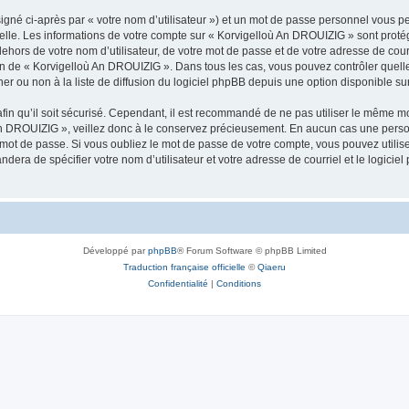
igné ci-après par « votre nom d’utilisateur ») et un mot de passe personnel vous p
nelle. Les informations de votre compte sur « Korvigelloù An DROUIZIG » sont proté
dehors de votre nom d’utilisateur, de votre mot de passe et de votre adresse de cou
rétion de « Korvigelloù An DROUIZIG ». Dans tous les cas, vous pouvez contrôler que
 ou non à la liste de diffusion du logiciel phpBB depuis une option disponible su
afin qu’il soit sécurisé. Cependant, il est recommandé de ne pas utiliser le même mot
An DROUIZIG », veillez donc à le conservez précieusement. En aucun cas une perso
 mot de passe. Si vous oubliez le mot de passe de votre compte, vous pouvez utilis
andera de spécifier votre nom d’utilisateur et votre adresse de courriel et le logi
Développé par
phpBB
® Forum Software © phpBB Limited
Traduction française officielle
©
Qiaeru
Confidentialité
|
Conditions