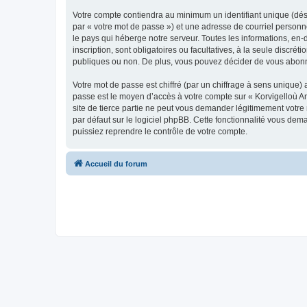
Votre compte contiendra au minimum un identifiant unique (dés
par « votre mot de passe ») et une adresse de courriel person
le pays qui héberge notre serveur. Toutes les informations, en-
inscription, sont obligatoires ou facultatives, à la seule disc
publiques ou non. De plus, vous pouvez décider de vous abonner
Votre mot de passe est chiffré (par un chiffrage à sens unique) 
passe est le moyen d’accès à votre compte sur « Korvigelloù 
site de tierce partie ne peut vous demander légitimement votre
par défaut sur le logiciel phpBB. Cette fonctionnalité vous dem
puissiez reprendre le contrôle de votre compte.
Accueil du forum