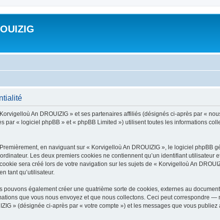
ROUIZIG
tialité
 Korvigelloù An DROUIZIG » et ses partenaires affiliés (désignés ci-après par « nou
par « logiciel phpBB » et « phpBB Limited ») utilisent toutes les informations colle
 Premièrement, en naviguant sur « Korvigelloù An DROUIZIG », le logiciel phpBB gén
ordinateur. Les deux premiers cookies ne contiennent qu’un identifiant utilisateur 
okie sera créé lors de votre navigation sur les sujets de « Korvigelloù An DROUIZI
n tant qu’utilisateur.
us pouvons également créer une quatrième sorte de cookies, externes au document 
mations que vous nous envoyez et que nous collectons. Ceci peut correspondre — m
IZIG » (désignée ci-après par « votre compte ») et les messages que vous publiez ap