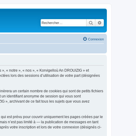
Rechercher
Recherche avancé
Connexion
s », « notre », « nos », « Korvigelloù An DROUIZIG » et
ctées lors des sessions d’utilisation de votre part (désignées
èrera un certain nombre de cookies qui sont de petits fichiers
et un identifiant anonyme de session qui vous sont
G », archivant de ce fait tous les sujets que vous avez
qui est prévu pour couvrir uniquement les pages créées par le
ais n’est pas limité à — la publication de messages en tant
rès votre inscription et lors de votre connexion (désignés ci-