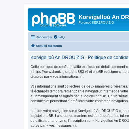
Korvigelloù An D
Foromoù KERZROUIZIG
Raccourcis
FAQ
Accueil du forum
Korvigelloù An DROUIZIG - Politique de confiden
Cette politique de confidentialité explique en détail comment «
« https://www.drouizig.org/phpBB3 ») et phpBB (désigné ci-après 
ci-après par « vos informations »).
Vos informations sont collectées de deux manières différentes.
téléchargés temporairement par le navigateur internet de votre 
automatiquement assignés par le logiciel phpBB. Un troisième co
consultés et permettant d’améliorer votre confort de navigation e
Lors de votre navigation sur « Korvigelloù An DROUIZIG », no
logiciel phpBB. La seconde manière est de récupérer les infor
qu’utilisateur anonyme, l’inscription sur « Korvigelloù An DROU
après par « vos messages »).