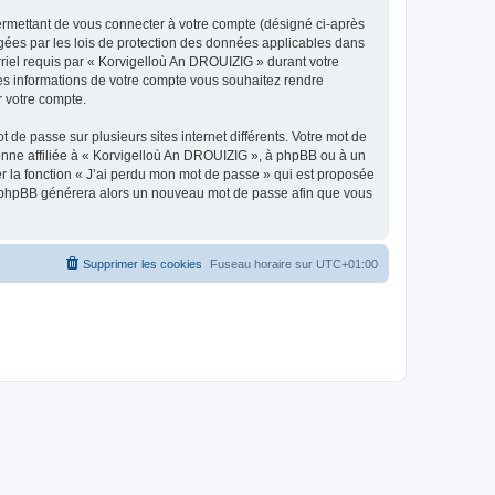
ermettant de vous connecter à votre compte (désigné ci-après
gées par les lois de protection des données applicables dans
rriel requis par « Korvigelloù An DROUIZIG » durant votre
lles informations de votre compte vous souhaitez rendre
r votre compte.
 de passe sur plusieurs sites internet différents. Votre mot de
nne affiliée à « Korvigelloù An DROUIZIG », à phpBB ou à un
er la fonction « J’ai perdu mon mot de passe » qui est proposée
ciel phpBB générera alors un nouveau mot de passe afin que vous
Supprimer les cookies
Fuseau horaire sur
UTC+01:00