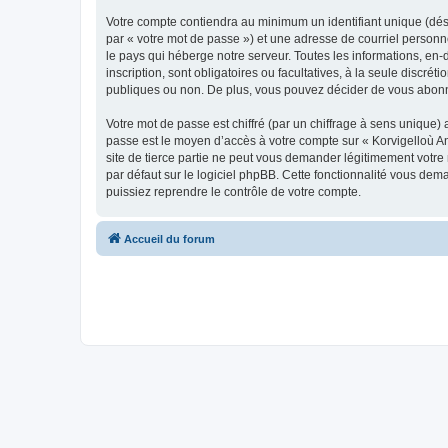
Votre compte contiendra au minimum un identifiant unique (dés
par « votre mot de passe ») et une adresse de courriel person
le pays qui héberge notre serveur. Toutes les informations, en-
inscription, sont obligatoires ou facultatives, à la seule disc
publiques ou non. De plus, vous pouvez décider de vous abonner
Votre mot de passe est chiffré (par un chiffrage à sens unique) 
passe est le moyen d’accès à votre compte sur « Korvigelloù 
site de tierce partie ne peut vous demander légitimement votre
par défaut sur le logiciel phpBB. Cette fonctionnalité vous dem
puissiez reprendre le contrôle de votre compte.
Accueil du forum