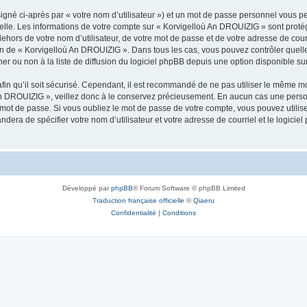
igné ci-après par « votre nom d’utilisateur ») et un mot de passe personnel vous p
nelle. Les informations de votre compte sur « Korvigelloù An DROUIZIG » sont proté
dehors de votre nom d’utilisateur, de votre mot de passe et de votre adresse de cou
rétion de « Korvigelloù An DROUIZIG ». Dans tous les cas, vous pouvez contrôler que
 ou non à la liste de diffusion du logiciel phpBB depuis une option disponible su
afin qu’il soit sécurisé. Cependant, il est recommandé de ne pas utiliser le même mot
An DROUIZIG », veillez donc à le conservez précieusement. En aucun cas une perso
 mot de passe. Si vous oubliez le mot de passe de votre compte, vous pouvez utilis
andera de spécifier votre nom d’utilisateur et votre adresse de courriel et le logi
Développé par
phpBB
® Forum Software © phpBB Limited
Traduction française officielle
©
Qiaeru
Confidentialité
|
Conditions