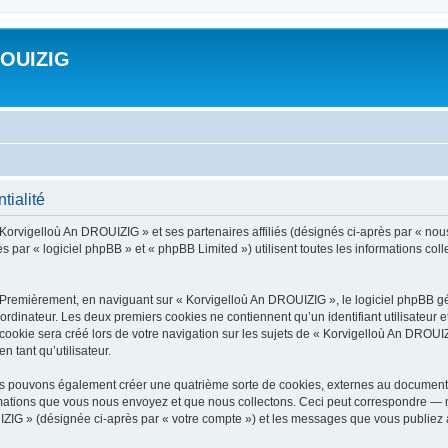
ROUIZIG
tialité
 Korvigelloù An DROUIZIG » et ses partenaires affiliés (désignés ci-après par « nou
par « logiciel phpBB » et « phpBB Limited ») utilisent toutes les informations colle
 Premièrement, en naviguant sur « Korvigelloù An DROUIZIG », le logiciel phpBB gén
ordinateur. Les deux premiers cookies ne contiennent qu’un identifiant utilisateur 
okie sera créé lors de votre navigation sur les sujets de « Korvigelloù An DROUIZI
n tant qu’utilisateur.
us pouvons également créer une quatrième sorte de cookies, externes au document 
mations que vous nous envoyez et que nous collectons. Ceci peut correspondre — m
IZIG » (désignée ci-après par « votre compte ») et les messages que vous publiez ap