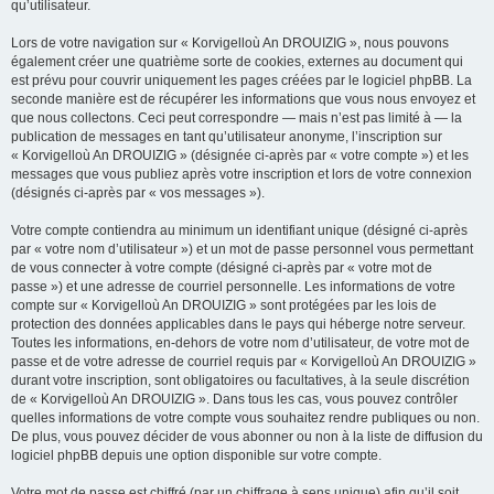
qu’utilisateur.
Lors de votre navigation sur « Korvigelloù An DROUIZIG », nous pouvons
également créer une quatrième sorte de cookies, externes au document qui
est prévu pour couvrir uniquement les pages créées par le logiciel phpBB. La
seconde manière est de récupérer les informations que vous nous envoyez et
que nous collectons. Ceci peut correspondre — mais n’est pas limité à — la
publication de messages en tant qu’utilisateur anonyme, l’inscription sur
« Korvigelloù An DROUIZIG » (désignée ci-après par « votre compte ») et les
messages que vous publiez après votre inscription et lors de votre connexion
(désignés ci-après par « vos messages »).
Votre compte contiendra au minimum un identifiant unique (désigné ci-après
par « votre nom d’utilisateur ») et un mot de passe personnel vous permettant
de vous connecter à votre compte (désigné ci-après par « votre mot de
passe ») et une adresse de courriel personnelle. Les informations de votre
compte sur « Korvigelloù An DROUIZIG » sont protégées par les lois de
protection des données applicables dans le pays qui héberge notre serveur.
Toutes les informations, en-dehors de votre nom d’utilisateur, de votre mot de
passe et de votre adresse de courriel requis par « Korvigelloù An DROUIZIG »
durant votre inscription, sont obligatoires ou facultatives, à la seule discrétion
de « Korvigelloù An DROUIZIG ». Dans tous les cas, vous pouvez contrôler
quelles informations de votre compte vous souhaitez rendre publiques ou non.
De plus, vous pouvez décider de vous abonner ou non à la liste de diffusion du
logiciel phpBB depuis une option disponible sur votre compte.
Votre mot de passe est chiffré (par un chiffrage à sens unique) afin qu’il soit