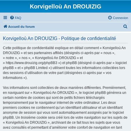
Korvigelloù An DROUIZIG
FAQ
Connexion
R
Accueil du forum
e
Korvigelloù An DROUIZIG - Politique de confidentialité
c
h
Cette politique de confidentialité explique en détail comment « Korvigelloù An
DROUIZIG » et ses partenaires affiliés (désignés ci-après par « nous »,
e
« notre », « nos », « Korvigelloù An DROUIZIG » et
r
« https://www.drouizig.org/phpBB3 ») et phpBB (désigné ci-après par « logiciel
phpBB » et « phpBB Limited ») utilisent toutes les informations collectées lors
c
des sessions d’utilisation de votre part (désignées ci-après par « vos
h
informations »).
e
Vos informations sont collectées de deux manières différentes. Premièrement,
r
en naviguant sur « Korvigelloù An DROUIZIG », le logiciel phpBB génèrera un
certain nombre de cookies qui sont de petits fichiers téléchargés
temporairement par le navigateur internet de votre ordinateur. Les deux
premiers cookies ne contiennent qu’un identifiant utilisateur et un identifiant
anonyme de session qui vous sont automatiquement assignés par le logiciel
phpBB. Un troisième cookie sera créé lors de votre navigation sur les sujets de
« Korvigelloù An DROUIZIG », archivant de ce fait tous les sujets que vous
avez consultés et permettant d’améliorer votre confort de navigation en tant