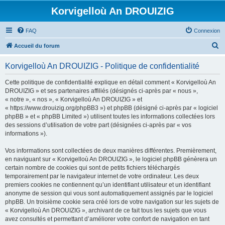
Korvigelloù An DROUIZIG
FAQ
Connexion
R
Accueil du forum
e
Korvigelloù An DROUIZIG - Politique de confidentialité
c
h
Cette politique de confidentialité explique en détail comment « Korvigelloù An
DROUIZIG » et ses partenaires affiliés (désignés ci-après par « nous »,
e
« notre », « nos », « Korvigelloù An DROUIZIG » et
r
« https://www.drouizig.org/phpBB3 ») et phpBB (désigné ci-après par « logiciel
phpBB » et « phpBB Limited ») utilisent toutes les informations collectées lors
c
des sessions d’utilisation de votre part (désignées ci-après par « vos
h
informations »).
e
Vos informations sont collectées de deux manières différentes. Premièrement,
r
en naviguant sur « Korvigelloù An DROUIZIG », le logiciel phpBB génèrera un
certain nombre de cookies qui sont de petits fichiers téléchargés
temporairement par le navigateur internet de votre ordinateur. Les deux
premiers cookies ne contiennent qu’un identifiant utilisateur et un identifiant
anonyme de session qui vous sont automatiquement assignés par le logiciel
phpBB. Un troisième cookie sera créé lors de votre navigation sur les sujets de
« Korvigelloù An DROUIZIG », archivant de ce fait tous les sujets que vous
avez consultés et permettant d’améliorer votre confort de navigation en tant