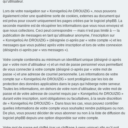
qu’utilisateur.
Lors de votre navigation sur « Korvigelloù An DROUIZIG », nous pouvons
également créer une quatrième sorte de cookies, externes au document qui
est prévu pour couvrir uniquement les pages créées par le logiciel phpBB. La
seconde manière est de récupérer les informations que vous nous envoyez et
que nous collectons. Ceci peut correspondre — mais n’est pas limité à — la
publication de messages en tant qu’utilisateur anonyme, l’inscription sur
« Korvigelloù An DROUIZIG » (désignée ci-après par « votre compte ») et les
messages que vous publiez après votre inscription et lors de votre connexion
(désignés ci-après par « vos messages »).
Votre compte contiendra au minimum un identifiant unique (désigné ci-après
par « votre nom d’utilisateur ») et un mot de passe personnel vous permettant
de vous connecter à votre compte (désigné ci-après par « votre mot de
passe ») et une adresse de courriel personnelle. Les informations de votre
compte sur « Korvigelloù An DROUIZIG » sont protégées par les lois de
protection des données applicables dans le pays qui héberge notre serveur.
Toutes les informations, en-dehors de votre nom d’utilisateur, de votre mot de
passe et de votre adresse de courriel requis par « Korvigelloù An DROUIZIG »
durant votre inscription, sont obligatoires ou facultatives, à la seule discrétion
de « Korvigelloù An DROUIZIG ». Dans tous les cas, vous pouvez contrôler
quelles informations de votre compte vous souhaitez rendre publiques ou non.
De plus, vous pouvez décider de vous abonner ou non à la liste de diffusion du
logiciel phpBB depuis une option disponible sur votre compte.
Votre mot de passe est chiffré (par un chiffrage à sens unique) afin qu’il soit