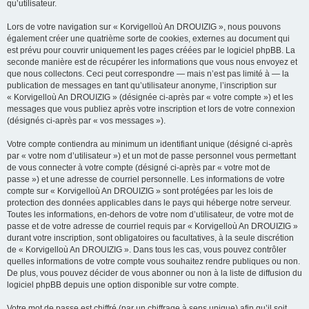
qu’utilisateur.
Lors de votre navigation sur « Korvigelloù An DROUIZIG », nous pouvons
également créer une quatrième sorte de cookies, externes au document qui
est prévu pour couvrir uniquement les pages créées par le logiciel phpBB. La
seconde manière est de récupérer les informations que vous nous envoyez et
que nous collectons. Ceci peut correspondre — mais n’est pas limité à — la
publication de messages en tant qu’utilisateur anonyme, l’inscription sur
« Korvigelloù An DROUIZIG » (désignée ci-après par « votre compte ») et les
messages que vous publiez après votre inscription et lors de votre connexion
(désignés ci-après par « vos messages »).
Votre compte contiendra au minimum un identifiant unique (désigné ci-après
par « votre nom d’utilisateur ») et un mot de passe personnel vous permettant
de vous connecter à votre compte (désigné ci-après par « votre mot de
passe ») et une adresse de courriel personnelle. Les informations de votre
compte sur « Korvigelloù An DROUIZIG » sont protégées par les lois de
protection des données applicables dans le pays qui héberge notre serveur.
Toutes les informations, en-dehors de votre nom d’utilisateur, de votre mot de
passe et de votre adresse de courriel requis par « Korvigelloù An DROUIZIG »
durant votre inscription, sont obligatoires ou facultatives, à la seule discrétion
de « Korvigelloù An DROUIZIG ». Dans tous les cas, vous pouvez contrôler
quelles informations de votre compte vous souhaitez rendre publiques ou non.
De plus, vous pouvez décider de vous abonner ou non à la liste de diffusion du
logiciel phpBB depuis une option disponible sur votre compte.
Votre mot de passe est chiffré (par un chiffrage à sens unique) afin qu’il soit