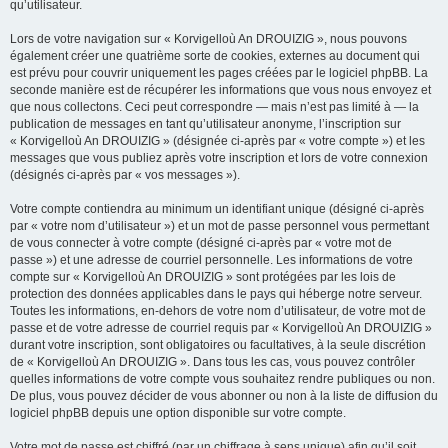
qu’utilisateur.
Lors de votre navigation sur « Korvigelloù An DROUIZIG », nous pouvons
également créer une quatrième sorte de cookies, externes au document qui
est prévu pour couvrir uniquement les pages créées par le logiciel phpBB. La
seconde manière est de récupérer les informations que vous nous envoyez et
que nous collectons. Ceci peut correspondre — mais n’est pas limité à — la
publication de messages en tant qu’utilisateur anonyme, l’inscription sur
« Korvigelloù An DROUIZIG » (désignée ci-après par « votre compte ») et les
messages que vous publiez après votre inscription et lors de votre connexion
(désignés ci-après par « vos messages »).
Votre compte contiendra au minimum un identifiant unique (désigné ci-après
par « votre nom d’utilisateur ») et un mot de passe personnel vous permettant
de vous connecter à votre compte (désigné ci-après par « votre mot de
passe ») et une adresse de courriel personnelle. Les informations de votre
compte sur « Korvigelloù An DROUIZIG » sont protégées par les lois de
protection des données applicables dans le pays qui héberge notre serveur.
Toutes les informations, en-dehors de votre nom d’utilisateur, de votre mot de
passe et de votre adresse de courriel requis par « Korvigelloù An DROUIZIG »
durant votre inscription, sont obligatoires ou facultatives, à la seule discrétion
de « Korvigelloù An DROUIZIG ». Dans tous les cas, vous pouvez contrôler
quelles informations de votre compte vous souhaitez rendre publiques ou non.
De plus, vous pouvez décider de vous abonner ou non à la liste de diffusion du
logiciel phpBB depuis une option disponible sur votre compte.
Votre mot de passe est chiffré (par un chiffrage à sens unique) afin qu’il soit