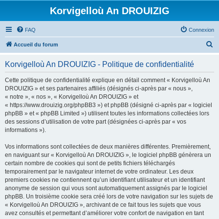
Korvigelloù An DROUIZIG
FAQ
Connexion
R
Accueil du forum
e
Korvigelloù An DROUIZIG - Politique de confidentialité
c
h
Cette politique de confidentialité explique en détail comment « Korvigelloù An
DROUIZIG » et ses partenaires affiliés (désignés ci-après par « nous »,
e
« notre », « nos », « Korvigelloù An DROUIZIG » et
r
« https://www.drouizig.org/phpBB3 ») et phpBB (désigné ci-après par « logiciel
phpBB » et « phpBB Limited ») utilisent toutes les informations collectées lors
c
des sessions d’utilisation de votre part (désignées ci-après par « vos
h
informations »).
e
Vos informations sont collectées de deux manières différentes. Premièrement,
r
en naviguant sur « Korvigelloù An DROUIZIG », le logiciel phpBB génèrera un
certain nombre de cookies qui sont de petits fichiers téléchargés
temporairement par le navigateur internet de votre ordinateur. Les deux
premiers cookies ne contiennent qu’un identifiant utilisateur et un identifiant
anonyme de session qui vous sont automatiquement assignés par le logiciel
phpBB. Un troisième cookie sera créé lors de votre navigation sur les sujets de
« Korvigelloù An DROUIZIG », archivant de ce fait tous les sujets que vous
avez consultés et permettant d’améliorer votre confort de navigation en tant