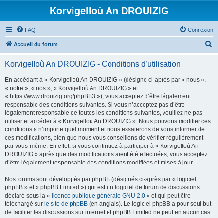
Korvigelloù An DROUIZIG
FAQ
Connexion
R
Accueil du forum
e
Korvigelloù An DROUIZIG - Conditions d’utilisation
c
h
En accédant à « Korvigelloù An DROUIZIG » (désigné ci-après par « nous »,
« notre », « nos », « Korvigelloù An DROUIZIG » et
e
« https://www.drouizig.org/phpBB3 »), vous acceptez d’être légalement
r
responsable des conditions suivantes. Si vous n’acceptez pas d’être
légalement responsable de toutes les conditions suivantes, veuillez ne pas
c
utiliser et accéder à « Korvigelloù An DROUIZIG ». Nous pouvons modifier ces
h
conditions à n’importe quel moment et nous essaierons de vous informer de
ces modifications, bien que nous vous conseillons de vérifier régulièrement
e
par vous-même. En effet, si vous continuez à participer à « Korvigelloù An
r
DROUIZIG » après que des modifications aient été effectuées, vous acceptez
d’être légalement responsable des conditions modifiées et mises à jour.
Nos forums sont développés par phpBB (désignés ci-après par « logiciel
phpBB » et « phpBB Limited ») qui est un logiciel de forum de discussions
déclaré sous la «
licence publique générale GNU 2.0
» et qui peut être
téléchargé sur
le site de phpBB
(en anglais). Le logiciel phpBB a pour seul but
de faciliter les discussions sur internet et phpBB Limited ne peut en aucun cas