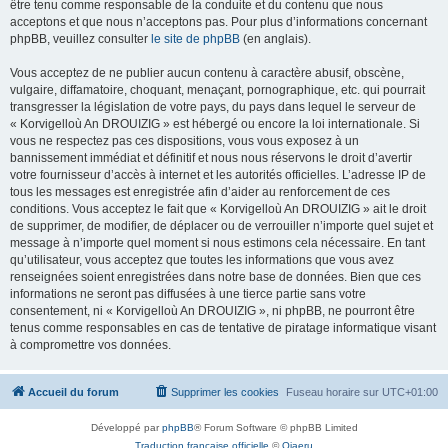
être tenu comme responsable de la conduite et du contenu que nous
acceptons et que nous n’acceptons pas. Pour plus d’informations concernant
phpBB, veuillez consulter
le site de phpBB
(en anglais).
Vous acceptez de ne publier aucun contenu à caractère abusif, obscène,
vulgaire, diffamatoire, choquant, menaçant, pornographique, etc. qui pourrait
transgresser la législation de votre pays, du pays dans lequel le serveur de
« Korvigelloù An DROUIZIG » est hébergé ou encore la loi internationale. Si
vous ne respectez pas ces dispositions, vous vous exposez à un
bannissement immédiat et définitif et nous nous réservons le droit d’avertir
votre fournisseur d’accès à internet et les autorités officielles. L’adresse IP de
tous les messages est enregistrée afin d’aider au renforcement de ces
conditions. Vous acceptez le fait que « Korvigelloù An DROUIZIG » ait le droit
de supprimer, de modifier, de déplacer ou de verrouiller n’importe quel sujet et
message à n’importe quel moment si nous estimons cela nécessaire. En tant
qu’utilisateur, vous acceptez que toutes les informations que vous avez
renseignées soient enregistrées dans notre base de données. Bien que ces
informations ne seront pas diffusées à une tierce partie sans votre
consentement, ni « Korvigelloù An DROUIZIG », ni phpBB, ne pourront être
tenus comme responsables en cas de tentative de piratage informatique visant
à compromettre vos données.
Accueil du forum
Supprimer les cookies
Fuseau horaire sur
UTC+01:00
Développé par
phpBB
® Forum Software © phpBB Limited
Traduction française officielle
©
Qiaeru