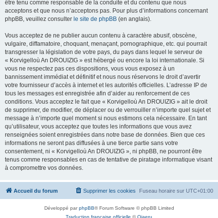
être tenu comme responsable de la conduite et du contenu que nous
acceptons et que nous n’acceptons pas. Pour plus d’informations concernant
phpBB, veuillez consulter
le site de phpBB
(en anglais).
Vous acceptez de ne publier aucun contenu à caractère abusif, obscène,
vulgaire, diffamatoire, choquant, menaçant, pornographique, etc. qui pourrait
transgresser la législation de votre pays, du pays dans lequel le serveur de
« Korvigelloù An DROUIZIG » est hébergé ou encore la loi internationale. Si
vous ne respectez pas ces dispositions, vous vous exposez à un
bannissement immédiat et définitif et nous nous réservons le droit d’avertir
votre fournisseur d’accès à internet et les autorités officielles. L’adresse IP de
tous les messages est enregistrée afin d’aider au renforcement de ces
conditions. Vous acceptez le fait que « Korvigelloù An DROUIZIG » ait le droit
de supprimer, de modifier, de déplacer ou de verrouiller n’importe quel sujet et
message à n’importe quel moment si nous estimons cela nécessaire. En tant
qu’utilisateur, vous acceptez que toutes les informations que vous avez
renseignées soient enregistrées dans notre base de données. Bien que ces
informations ne seront pas diffusées à une tierce partie sans votre
consentement, ni « Korvigelloù An DROUIZIG », ni phpBB, ne pourront être
tenus comme responsables en cas de tentative de piratage informatique visant
à compromettre vos données.
Accueil du forum
Supprimer les cookies
Fuseau horaire sur
UTC+01:00
Développé par
phpBB
® Forum Software © phpBB Limited
Traduction française officielle
©
Qiaeru