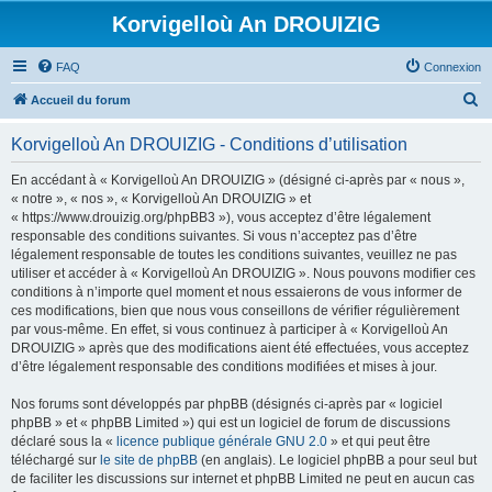
Korvigelloù An DROUIZIG
FAQ
Connexion
R
Accueil du forum
e
Korvigelloù An DROUIZIG - Conditions d’utilisation
c
h
En accédant à « Korvigelloù An DROUIZIG » (désigné ci-après par « nous »,
« notre », « nos », « Korvigelloù An DROUIZIG » et
e
« https://www.drouizig.org/phpBB3 »), vous acceptez d’être légalement
r
responsable des conditions suivantes. Si vous n’acceptez pas d’être
légalement responsable de toutes les conditions suivantes, veuillez ne pas
c
utiliser et accéder à « Korvigelloù An DROUIZIG ». Nous pouvons modifier ces
h
conditions à n’importe quel moment et nous essaierons de vous informer de
ces modifications, bien que nous vous conseillons de vérifier régulièrement
e
par vous-même. En effet, si vous continuez à participer à « Korvigelloù An
r
DROUIZIG » après que des modifications aient été effectuées, vous acceptez
d’être légalement responsable des conditions modifiées et mises à jour.
Nos forums sont développés par phpBB (désignés ci-après par « logiciel
phpBB » et « phpBB Limited ») qui est un logiciel de forum de discussions
déclaré sous la «
licence publique générale GNU 2.0
» et qui peut être
téléchargé sur
le site de phpBB
(en anglais). Le logiciel phpBB a pour seul but
de faciliter les discussions sur internet et phpBB Limited ne peut en aucun cas