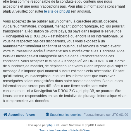
être tenu comme responsable de la conduite et du contenu que nous
acceptons et que nous n’acceptons pas. Pour plus d’informations concernant
phpBB, veuillez consulter
le site de phpBB
(en anglais).
Vous acceptez de ne publier aucun contenu à caractère abusif, obscène,
vulgaire, diffamatoire, choquant, menaçant, pornographique, etc. qui pourrait
transgresser la législation de votre pays, du pays dans lequel le serveur de
« Korvigelloù An DROUIZIG » est hébergé ou encore la loi internationale. Si
vous ne respectez pas ces dispositions, vous vous exposez à un
bannissement immédiat et définitif et nous nous réservons le droit d’avertir
votre fournisseur d’accès à internet et les autorités officielles. L’adresse IP de
tous les messages est enregistrée afin d’aider au renforcement de ces
conditions. Vous acceptez le fait que « Korvigelloù An DROUIZIG » ait le droit
de supprimer, de modifier, de déplacer ou de verrouiller n’importe quel sujet et
message à n’importe quel moment si nous estimons cela nécessaire. En tant
qu’utilisateur, vous acceptez que toutes les informations que vous avez
renseignées soient enregistrées dans notre base de données. Bien que ces
informations ne seront pas diffusées à une tierce partie sans votre
consentement, ni « Korvigelloù An DROUIZIG », ni phpBB, ne pourront être
tenus comme responsables en cas de tentative de piratage informatique visant
à compromettre vos données.
Accueil du forum
Supprimer les cookies
Fuseau horaire sur
UTC+01:00
Développé par
phpBB
® Forum Software © phpBB Limited
Traduction française officielle
©
Qiaeru