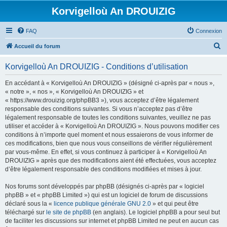
Korvigelloù An DROUIZIG
FAQ
Connexion
R
Accueil du forum
e
Korvigelloù An DROUIZIG - Conditions d’utilisation
c
h
En accédant à « Korvigelloù An DROUIZIG » (désigné ci-après par « nous »,
« notre », « nos », « Korvigelloù An DROUIZIG » et
e
« https://www.drouizig.org/phpBB3 »), vous acceptez d’être légalement
r
responsable des conditions suivantes. Si vous n’acceptez pas d’être
légalement responsable de toutes les conditions suivantes, veuillez ne pas
c
utiliser et accéder à « Korvigelloù An DROUIZIG ». Nous pouvons modifier ces
h
conditions à n’importe quel moment et nous essaierons de vous informer de
ces modifications, bien que nous vous conseillons de vérifier régulièrement
e
par vous-même. En effet, si vous continuez à participer à « Korvigelloù An
r
DROUIZIG » après que des modifications aient été effectuées, vous acceptez
d’être légalement responsable des conditions modifiées et mises à jour.
Nos forums sont développés par phpBB (désignés ci-après par « logiciel
phpBB » et « phpBB Limited ») qui est un logiciel de forum de discussions
déclaré sous la «
licence publique générale GNU 2.0
» et qui peut être
téléchargé sur
le site de phpBB
(en anglais). Le logiciel phpBB a pour seul but
de faciliter les discussions sur internet et phpBB Limited ne peut en aucun cas