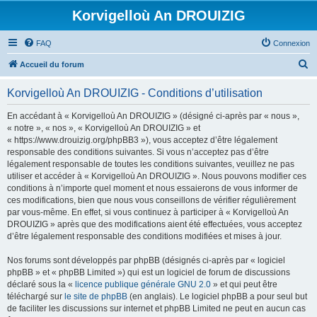
Korvigelloù An DROUIZIG
FAQ
Connexion
R
Accueil du forum
e
Korvigelloù An DROUIZIG - Conditions d’utilisation
c
h
En accédant à « Korvigelloù An DROUIZIG » (désigné ci-après par « nous »,
« notre », « nos », « Korvigelloù An DROUIZIG » et
e
« https://www.drouizig.org/phpBB3 »), vous acceptez d’être légalement
r
responsable des conditions suivantes. Si vous n’acceptez pas d’être
légalement responsable de toutes les conditions suivantes, veuillez ne pas
c
utiliser et accéder à « Korvigelloù An DROUIZIG ». Nous pouvons modifier ces
h
conditions à n’importe quel moment et nous essaierons de vous informer de
ces modifications, bien que nous vous conseillons de vérifier régulièrement
e
par vous-même. En effet, si vous continuez à participer à « Korvigelloù An
r
DROUIZIG » après que des modifications aient été effectuées, vous acceptez
d’être légalement responsable des conditions modifiées et mises à jour.
Nos forums sont développés par phpBB (désignés ci-après par « logiciel
phpBB » et « phpBB Limited ») qui est un logiciel de forum de discussions
déclaré sous la «
licence publique générale GNU 2.0
» et qui peut être
téléchargé sur
le site de phpBB
(en anglais). Le logiciel phpBB a pour seul but
de faciliter les discussions sur internet et phpBB Limited ne peut en aucun cas