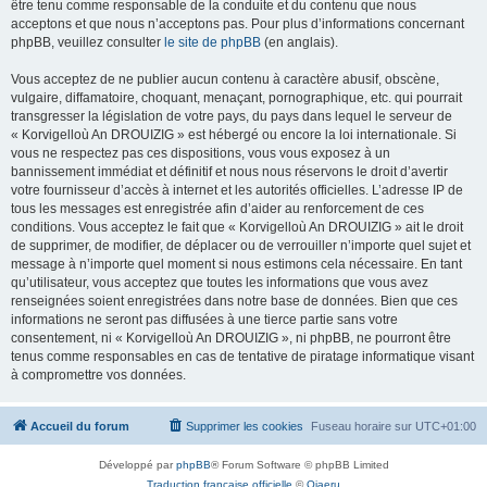
être tenu comme responsable de la conduite et du contenu que nous
acceptons et que nous n’acceptons pas. Pour plus d’informations concernant
phpBB, veuillez consulter
le site de phpBB
(en anglais).
Vous acceptez de ne publier aucun contenu à caractère abusif, obscène,
vulgaire, diffamatoire, choquant, menaçant, pornographique, etc. qui pourrait
transgresser la législation de votre pays, du pays dans lequel le serveur de
« Korvigelloù An DROUIZIG » est hébergé ou encore la loi internationale. Si
vous ne respectez pas ces dispositions, vous vous exposez à un
bannissement immédiat et définitif et nous nous réservons le droit d’avertir
votre fournisseur d’accès à internet et les autorités officielles. L’adresse IP de
tous les messages est enregistrée afin d’aider au renforcement de ces
conditions. Vous acceptez le fait que « Korvigelloù An DROUIZIG » ait le droit
de supprimer, de modifier, de déplacer ou de verrouiller n’importe quel sujet et
message à n’importe quel moment si nous estimons cela nécessaire. En tant
qu’utilisateur, vous acceptez que toutes les informations que vous avez
renseignées soient enregistrées dans notre base de données. Bien que ces
informations ne seront pas diffusées à une tierce partie sans votre
consentement, ni « Korvigelloù An DROUIZIG », ni phpBB, ne pourront être
tenus comme responsables en cas de tentative de piratage informatique visant
à compromettre vos données.
Accueil du forum
Supprimer les cookies
Fuseau horaire sur
UTC+01:00
Développé par
phpBB
® Forum Software © phpBB Limited
Traduction française officielle
©
Qiaeru