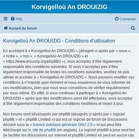
Korvigelloù An DROUIZIG
FAQ
Connexion
R
Accueil du forum
e
Korvigelloù An DROUIZIG - Conditions d’utilisation
c
h
En accédant à « Korvigelloù An DROUIZIG » (désigné ci-après par « nous »,
« notre », « nos », « Korvigelloù An DROUIZIG » et
e
« https://www.drouizig.org/phpBB3 »), vous acceptez d’être légalement
r
responsable des conditions suivantes. Si vous n’acceptez pas d’être
légalement responsable de toutes les conditions suivantes, veuillez ne pas
c
utiliser et accéder à « Korvigelloù An DROUIZIG ». Nous pouvons modifier ces
h
conditions à n’importe quel moment et nous essaierons de vous informer de
ces modifications, bien que nous vous conseillons de vérifier régulièrement
e
par vous-même. En effet, si vous continuez à participer à « Korvigelloù An
r
DROUIZIG » après que des modifications aient été effectuées, vous acceptez
d’être légalement responsable des conditions modifiées et mises à jour.
Nos forums sont développés par phpBB (désignés ci-après par « logiciel
phpBB » et « phpBB Limited ») qui est un logiciel de forum de discussions
déclaré sous la «
licence publique générale GNU 2.0
» et qui peut être
téléchargé sur
le site de phpBB
(en anglais). Le logiciel phpBB a pour seul but
de faciliter les discussions sur internet et phpBB Limited ne peut en aucun cas