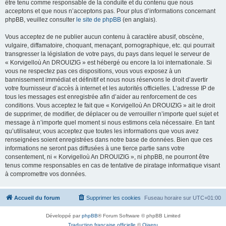
être tenu comme responsable de la conduite et du contenu que nous
acceptons et que nous n’acceptons pas. Pour plus d’informations concernant
phpBB, veuillez consulter
le site de phpBB
(en anglais).
Vous acceptez de ne publier aucun contenu à caractère abusif, obscène,
vulgaire, diffamatoire, choquant, menaçant, pornographique, etc. qui pourrait
transgresser la législation de votre pays, du pays dans lequel le serveur de
« Korvigelloù An DROUIZIG » est hébergé ou encore la loi internationale. Si
vous ne respectez pas ces dispositions, vous vous exposez à un
bannissement immédiat et définitif et nous nous réservons le droit d’avertir
votre fournisseur d’accès à internet et les autorités officielles. L’adresse IP de
tous les messages est enregistrée afin d’aider au renforcement de ces
conditions. Vous acceptez le fait que « Korvigelloù An DROUIZIG » ait le droit
de supprimer, de modifier, de déplacer ou de verrouiller n’importe quel sujet et
message à n’importe quel moment si nous estimons cela nécessaire. En tant
qu’utilisateur, vous acceptez que toutes les informations que vous avez
renseignées soient enregistrées dans notre base de données. Bien que ces
informations ne seront pas diffusées à une tierce partie sans votre
consentement, ni « Korvigelloù An DROUIZIG », ni phpBB, ne pourront être
tenus comme responsables en cas de tentative de piratage informatique visant
à compromettre vos données.
Accueil du forum
Supprimer les cookies
Fuseau horaire sur
UTC+01:00
Développé par
phpBB
® Forum Software © phpBB Limited
Traduction française officielle
©
Qiaeru